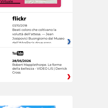
 Virtuale
Culture
03/10/2018
Beati coloro che coltivano la
voluttà dell'attesa. — Jean
Josipovici Buongiorno dal Museo
dell'#AraPacis dove sono
28/05/2026
Robert Mapplethorpe. Le forme
della bellezza - VIDEO LIS | Derrick
Cross