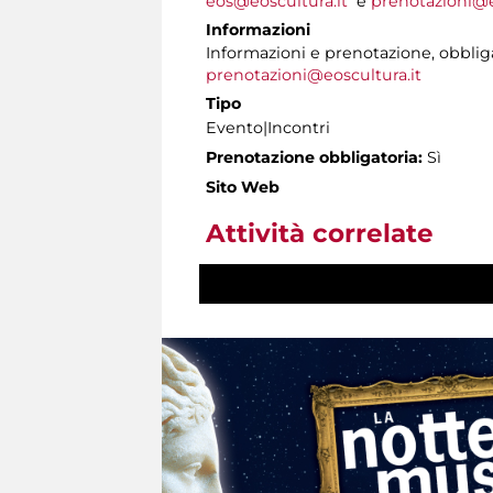
eos@eoscultura.it
e
prenotazioni@e
Informazioni
Informazioni e prenotazione, obbli
prenotazioni@eoscultura.it
Tipo
Evento|Incontri
Prenotazione obbligatoria:
Sì
Sito Web
Attività correlate