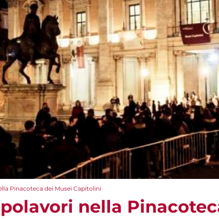
ella Pinacoteca dei Musei Capitolini
apolavori nella Pinacote