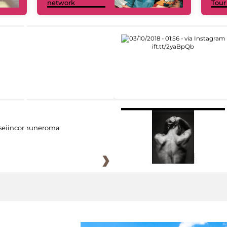
network
Tour
eiincomuneroma