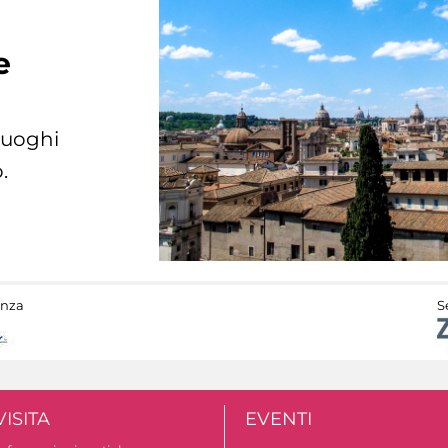
e
 luoghi
.
anza
S
VISITA
EVENTI