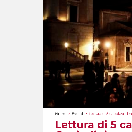
Home
>
Eventi
>
Lettura di 5 capolavori n
Tu sei qui
Lettura di 5 c