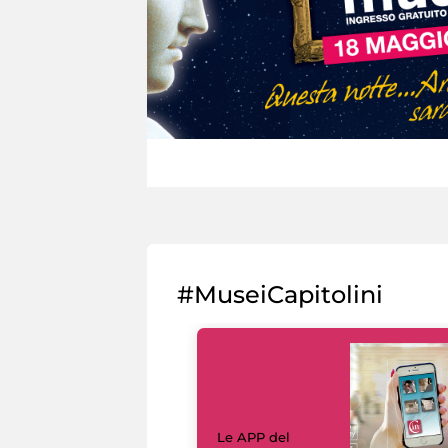
#MuseiCapitolini
Le APP del