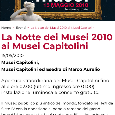
Home
>
Eventi
>
La Notte dei Musei 2010 ai Musei Capitolini
Tu sei qui
La Notte dei Musei 2010
ai Musei Capitolini
15/05/2010
Musei Capitolini,
Musei Capitolini ed Esedra di Marco Aurelio
Apertura straordinaria dei Musei Capitolini fino
alle ore 02.00 (ultimo ingresso ore 01.00),
installazione luminosa e concerto gratuito.
Il museo pubblico più antico del mondo, fondato nel 1471 da
Sisto IV con la donazione al popolo romano dei grandi
bronzi lateranensi, si articola nei due edifici che insieme al