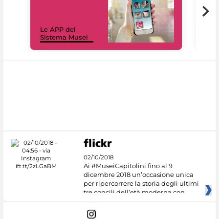
Il 
Le APP del
Mus
Sistema Musei
net
02/10/2018
Ai #MuseiCapitolini fino al 9
dicembre 2018 un’occasione unica
per ripercorrere la storia degli ultimi
tre concili dell’età moderna con