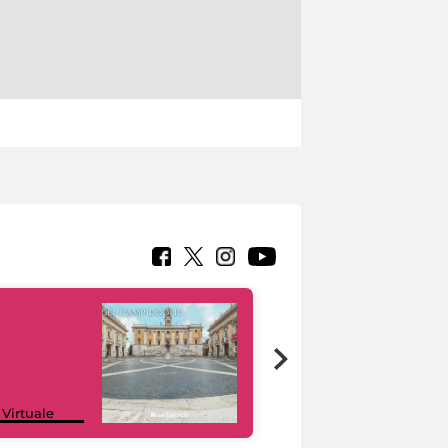
Google Arts &
 Virtuale
Culture