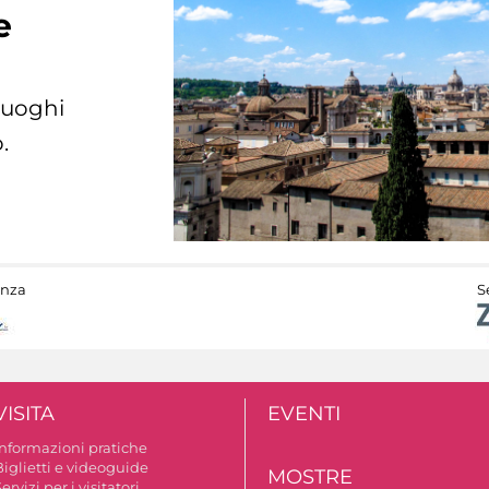
e
 luoghi
.
anza
S
VISITA
EVENTI
Informazioni pratiche
Biglietti e videoguide
MOSTRE
ervizi per i visitatori