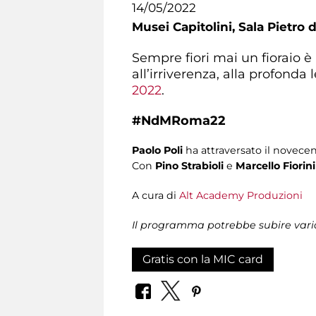
14/05/2022
Musei Capitolini,
Sala Pietro 
Sempre fiori mai un fioraio
è 
all’irriverenza, alla profonda
2022
.
#NdMRoma22
Paolo Poli
ha attraversato il novecen
Con
Pino Strabioli
e
Marcello Fiorini
A cura di
Alt Academy Produzioni
Il programma potrebbe subire varia
Gratis con la MIC card