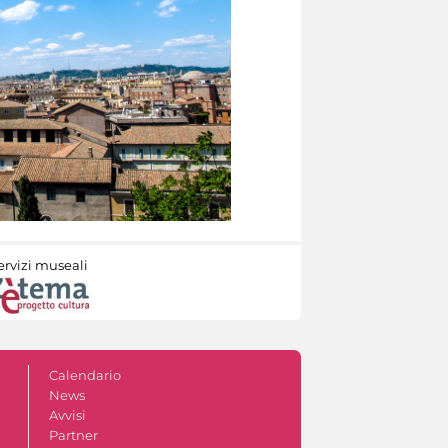
ervizi museali
Calendario
News
Avvisi
Partner