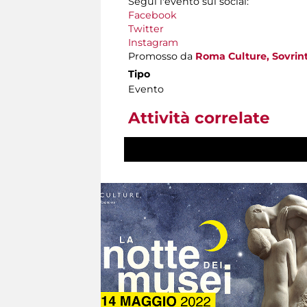
Segui l'evento sui social:
Facebook
Twitter
Instagram
Promosso da
Roma Culture, Sovrint
Tipo
Evento
Attività correlate