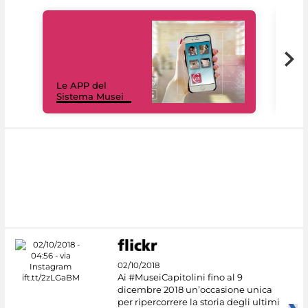
Il 
Le APP del
Mus
Sistema Musei
net
02/10/2018
Ai #MuseiCapitolini fino al 9
dicembre 2018 un’occasione unica
per ripercorrere la storia degli ultimi