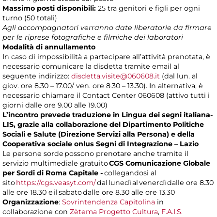
Massimo posti disponibili:
25 tra genitori e figli per ogni
turno (50 totali)
Agli accompagnatori verranno date liberatorie da firmare
per le riprese fotografiche e filmiche dei laboratori
Modalità di annullamento
In caso di impossibilità a partecipare all’attività prenotata, è
necessario comunicare la disdetta tramite email al
seguente indirizzo:
disdetta.visite@060608.it
(dal lun. al
giov. ore 8.30 – 17.00/ ven. ore 8.30 – 13.30). In alternativa, è
necessario chiamare il Contact Center 060608 (attivo tutti i
giorni dalle ore 9.00 alle 19.00)
L’incontro prevede traduzione in Lingua dei segni italiana-
LIS, grazie alla collaborazione del Dipartimento Politiche
Sociali e Salute (Direzione Servizi alla Persona) e della
Cooperativa sociale onlus Segni di Integrazione – Lazio
Le persone sorde possono prenotare anche tramite il
servizio multimediale gratuito
CGS Comunicazione Globale
per Sordi di Roma Capitale -
collegandosi al
sito
https://cgs.veasyt.com/
dal lunedì al venerdì dalle ore 8.30
alle ore 18.30 e il sabato dalle ore 8.30 alle ore 13.30
Organizzazione
:
Sovrintendenza Capitolina
in
collaborazione con
Zètema Progetto Cultura
,
F.A.I.S.