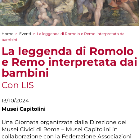
Home
>
Eventi
>
La leggenda di Romolo e Remo interpretata dai
Tu sei qui
bambini
La leggenda di Romolo
e Remo interpretata dai
bambini
Con LIS
13/10/2024
Musei Capitolini
Una Giornata organizzata dalla Direzione dei
Musei Civici di Roma – Musei Capitolini in
collaborazione con la Federazione Associazioni