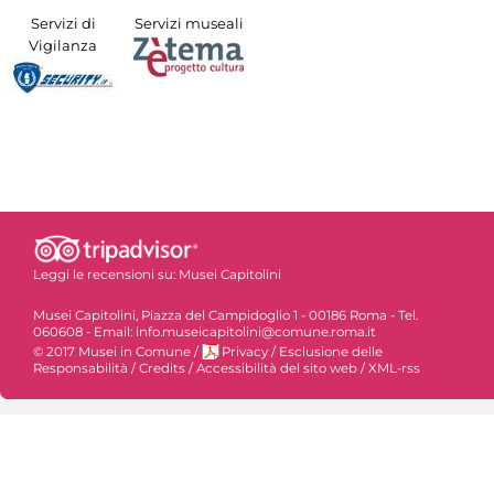
Servizi di
Servizi museali
Vigilanza
Leggi le recensioni su:
Musei Capitolini
Musei Capitolini, Piazza del Campidoglio 1 - 00186 Roma - Tel.
060608 - Email: info.museicapitolini@comune.roma.it
© 2017 Musei in Comune
/
Privacy
/
Esclusione delle
Responsabilità
/
Credits
/
Accessibilità del sito web
/
XML-rss