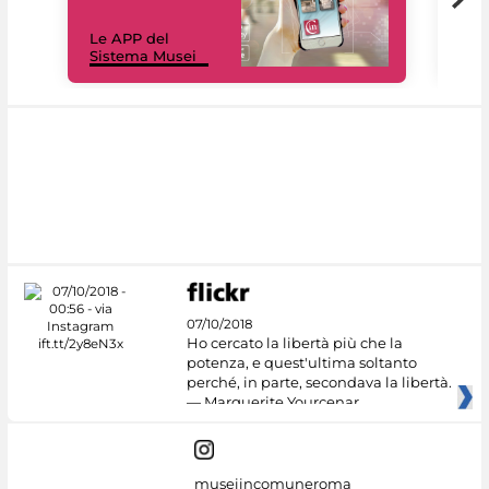
Il 
Le APP del
Mus
Sistema Musei
net
07/10/2018
Ho cercato la libertà più che la
potenza, e quest'ultima soltanto
perché, in parte, secondava la libertà.
— Marguerite Yourcenar
museiincomuneroma