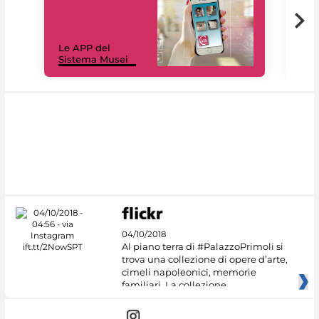
Il 
Le APP del
Mus
Sistema Musei
net
04/10/2018
Al piano terra di #PalazzoPrimoli si
trova una collezione di opere d’arte,
cimeli napoleonici, memorie
familiari. La collezione