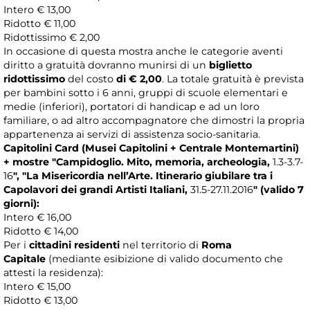
Intero € 13,00
Ridotto € 11,00
Ridottissimo € 2,00
In occasione di questa mostra anche le categorie aventi
diritto a gratuità dovranno munirsi di un
biglietto
ridottissimo
del costo
di € 2,00
. La totale gratuità è prevista
per bambini sotto i 6 anni, gruppi di scuole elementari e
medie (inferiori), portatori di handicap e ad un loro
familiare, o ad altro accompagnatore che dimostri la propria
appartenenza ai servizi di assistenza socio-sanitaria.
Capitolini Card (Musei Capitolini + Centrale Montemartini)
+ mostre
"Campidoglio. Mito, memoria, archeologia,
1.3-3.7-
16
",
"La Misericordia nell’Arte. Itinerario giubilare tra i
Capolavori dei grandi Artisti Italiani,
31.5-27.11.2016
"
(valido 7
giorni):
Intero € 16,00
Ridotto € 14,00
Per i
cittadini residenti
nel territorio di
Roma
Capitale
(mediante esibizione di valido documento che
attesti la residenza):
Intero € 15,00
Ridotto € 13,00