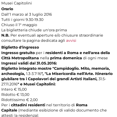
Musei Capitolini
Orario
Dall'1 marzo al 3 luglio 2016
Tutti i giorni 9.30-19.30
Chiuso il 1° maggio
La biglietteria chiude un'ora prima
N.B.
Per eventuali aperture e/o chiusure straordinarie
consultare la pagina dedicata agli
avvisi
Biglietto d'ingresso
Ingresso gratuito
per i
residenti a Roma
e nell'area della
Città Metropolitana
nella
prima domenica
di ogni mese
Ingressi validi dal 31.05.2016:
Biglietto integrato mostre
"Campidoglio. Mito, memoria,
archeologia,
1.3-3.7-16
",
"La Misericordia nell’Arte. Itinerario
giubilare tra i Capolavori dei grandi Artisti Italiani,
31.5-
27.11.2016
" e Musei Capitolini:
Intero € 15,00
Ridotto € 13,00
Ridottissimo € 2,00
Per i
cittadini residenti
nel territorio di
Roma
Capitale
(mediante esibizione di valido documento che
attesti la residenza):