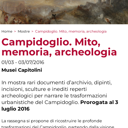
Home
>
Mostre
>
Campidoglio. Mito, memoria, archeologia
Tu sei qui
Campidoglio. Mito,
memoria, archeologia
01/03 - 03/07/2016
Musei Capitolini
In mostra rari documenti d’archivio, dipinti,
incisioni, sculture e inediti reperti
archeologici per narrare le trasformazioni
urbanistiche del Campidoglio.
Prorogata al 3
luglio 2016
La rassegna si propone di ricostruire le profonde
trasformazioni del Campidoglio, partendo dalla visione