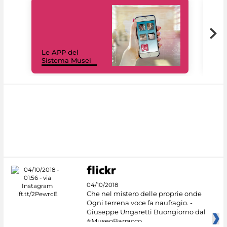
Il 
Le APP del
Mus
Sistema Musei
net
04/10/2018
Che nel mistero delle proprie onde
Ogni terrena voce fa naufragio. -
Giuseppe Ungaretti Buongiorno dal
#MuseoBarracco