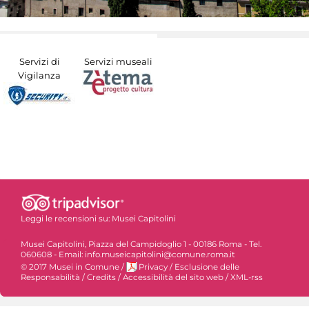
Servizi di
Servizi museali
Vigilanza
Leggi le recensioni su:
Musei Capitolini
Musei Capitolini, Piazza del Campidoglio 1 - 00186 Roma - Tel.
060608 - Email: info.museicapitolini@comune.roma.it
© 2017 Musei in Comune
/
Privacy
/
Esclusione delle
Responsabilità
/
Credits
/
Accessibilità del sito web
/
XML-rss