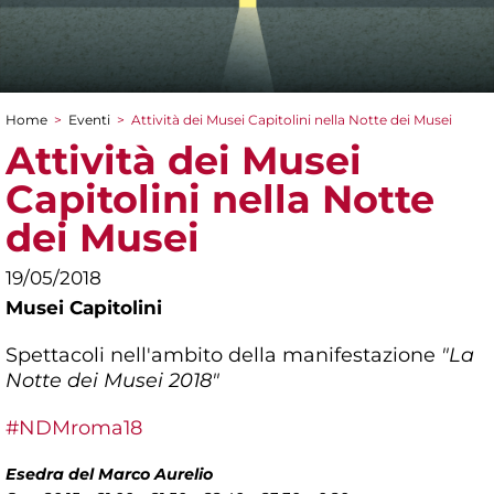
Home
>
Eventi
>
Attività dei Musei Capitolini nella Notte dei Musei
Tu sei qui
Attività dei Musei
Capitolini nella Notte
dei Musei
19/05/2018
Musei Capitolini
Spettacoli nell'ambito della manifestazione
"La
Notte dei Musei 2018"
#NDMroma18
Esedra del Marco Aurelio