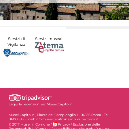
Servizi di
Servizi museali
Vigilanza
Leggi le recensioni su:
Musei Capitolini
Musei Capitolini, Piazza del Campidoglio 1 - 00186 Roma - Tel.
060608 - Email: info.museicapitolini@comune.roma.it
© 2017 Musei in Comune
/
Privacy
/
Esclusione delle
Responsabilità
/
Credits
/
Accessibilità del sito web
/
XML-rss