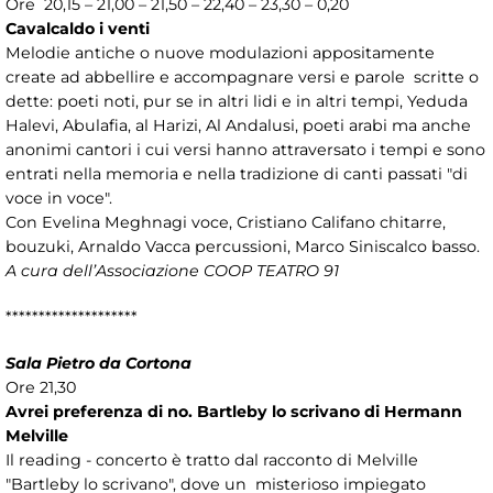
Ore 20,15 – 21,00 – 21,50 – 22,40 – 23,30 – 0,20
Cavalcaldo i venti
Melodie antiche o nuove modulazioni appositamente
create ad abbellire e accompagnare versi e parole scritte o
dette: poeti noti, pur se in altri lidi e in altri tempi, Yeduda
Halevi, Abulafia, al Harizi, Al Andalusi, poeti arabi ma anche
anonimi cantori i cui versi hanno attraversato i tempi e sono
entrati nella memoria e nella tradizione di canti passati "di
voce in voce".
Con Evelina Meghnagi voce, Cristiano Califano chitarre,
bouzuki, Arnaldo Vacca percussioni, Marco Siniscalco basso.
A cura dell’Associazione COOP TEATRO 91
********************
Sala Pietro da Cortona
Ore 21,30
Avrei preferenza di no. Bartleby lo scrivano di Hermann
Melville
Il reading - concerto è tratto dal racconto di Melville
"Bartleby lo scrivano", dove un misterioso impiegato