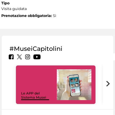
Tipo
Visita guidata
Prenotazione obbligatoria:
Sì
#MuseiCapitolini
Il 
Le APP del
Mus
Sistema Musei
net