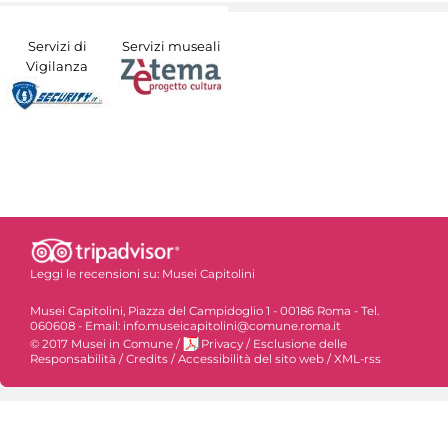
Servizi di
Servizi museali
Vigilanza
Leggi le recensioni su:
Musei Capitolini
Musei Capitolini, Piazza del Campidoglio 1 - 00186 Roma - Tel.
060608 - Email: info.museicapitolini@comune.roma.it
© 2017 Musei in Comune
/
Privacy
/
Esclusione delle
Responsabilità
/
Credits
/
Accessibilità del sito web
/
XML-rss