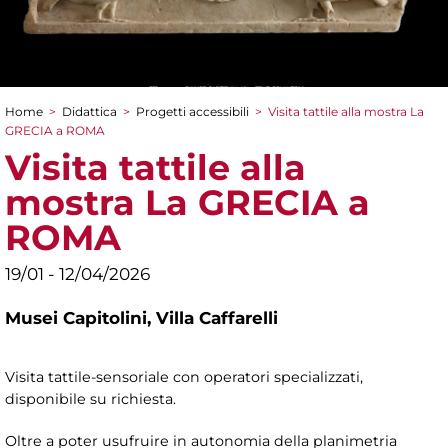
Home
>
Didattica
>
Progetti accessibili
>
Visita tattile alla mostra La
Tu sei qui
GRECIA a ROMA
Visita tattile alla
mostra La GRECIA a
ROMA
19/01 - 12/04/2026
Musei Capitolini,
Villa Caffarelli
Visita tattile-sensoriale con operatori specializzati,
disponibile su richiesta.
Oltre a poter usufruire in autonomia della planimetria