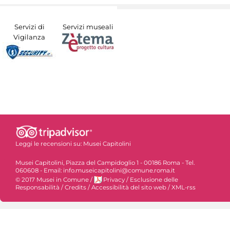
Servizi di
Servizi museali
Vigilanza
Leggi le recensioni su:
Musei Capitolini
Musei Capitolini, Piazza del Campidoglio 1 - 00186 Roma - Tel.
060608 - Email: info.museicapitolini@comune.roma.it
© 2017 Musei in Comune
/
Privacy
/
Esclusione delle
Responsabilità
/
Credits
/
Accessibilità del sito web
/
XML-rss