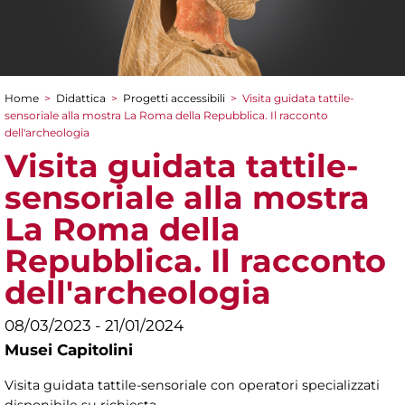
Home
>
Didattica
>
Progetti accessibili
>
Visita guidata tattile-
Tu sei qui
sensoriale alla mostra La Roma della Repubblica. Il racconto
dell'archeologia
Visita guidata tattile-
sensoriale alla mostra
La Roma della
Repubblica. Il racconto
dell'archeologia
08/03/2023 - 21/01/2024
Musei Capitolini
Visita guidata tattile-sensoriale con operatori specializzati
disponibile su richiesta.