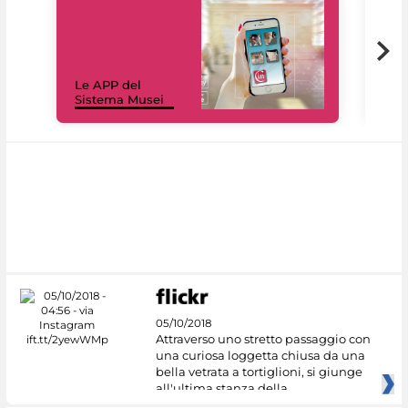
Il 
Le APP del
Mus
Sistema Musei
net
05/10/2018
Attraverso uno stretto passaggio con
una curiosa loggetta chiusa da una
bella vetrata a tortiglioni, si giunge
all'ultima stanza della