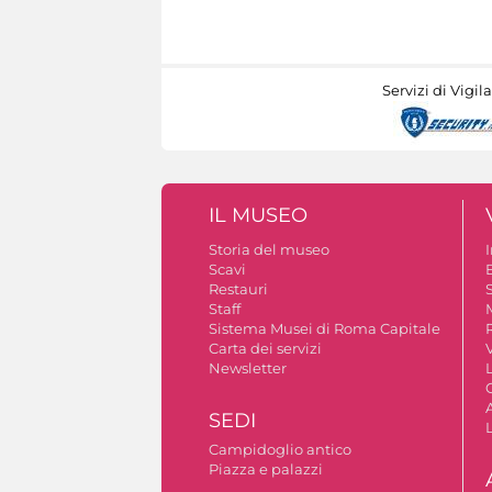
Servizi di Vigil
IL MUSEO
Storia del museo
Scavi
Restauri
S
Staff
Sistema Musei di Roma Capitale
Carta dei servizi
V
Newsletter
A
SEDI
Campidoglio antico
Piazza e palazzi