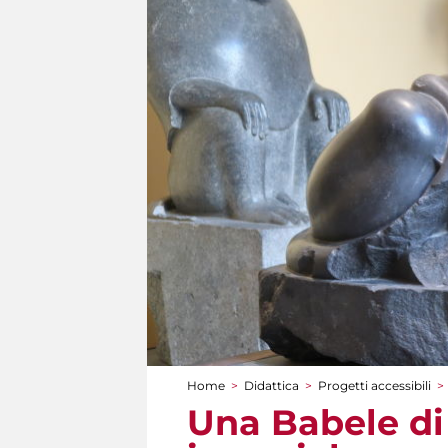
Home
>
Didattica
>
Progetti accessibili
>
Tu sei qui
Una Babele di 