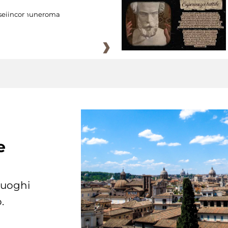
eiincomuneroma
e
 luoghi
.