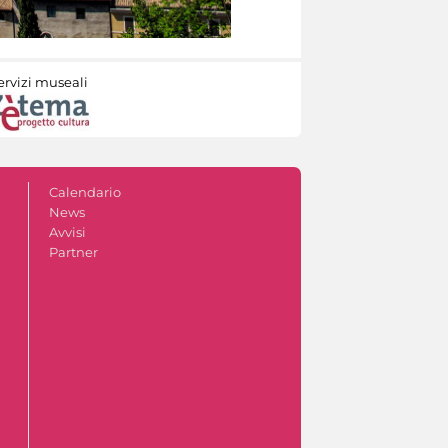
ervizi museali
Calendario
News
Avvisi
Partner