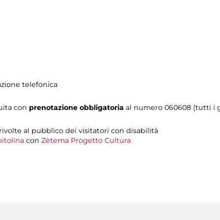
azione telefonica
tuita con
prenotazione obbligatoria
al numero
060608 (tutti i g
 rivolte al pubblico dei visitatori con disabilità
itolina
con
Zètema Progetto Cultura