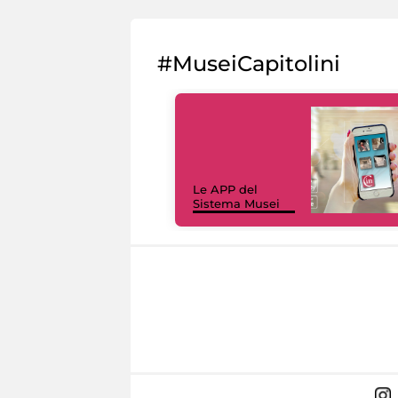
#MuseiCapitolini
Le APP del
Sistema Musei