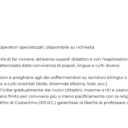
operatori specializzati, disponibile su richiesta.
tà di far rivivere, attaverso sussidi didattici e con l’esplorazion
terizzata dalla convivenza di popoli, lingue e culti diversi.
ni e preghiere agli dei soffermandosi su iscrizioni bilingui o tr
 a culti orientali (Iside, Artemide efesina, Sole, ecc.).
ll’Urbe gradualmente dai nuovi cittadini, insieme a riti e usanz
evano finito per convivere più o meno pacificamente con la rel
tto di Costantino (313 d.C.) garantisse la libertà di professare q