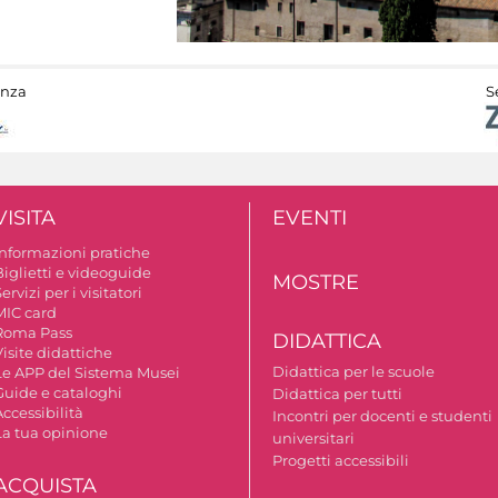
anza
S
VISITA
EVENTI
Informazioni pratiche
Biglietti e videoguide
MOSTRE
ervizi per i visitatori
MIC card
Roma Pass
DIDATTICA
isite didattiche
Didattica per le scuole
Le APP del Sistema Musei
Guide e cataloghi
Didattica per tutti
ccessibilità
Incontri per docenti e studenti
La tua opinione
universitari
Progetti accessibili
ACQUISTA