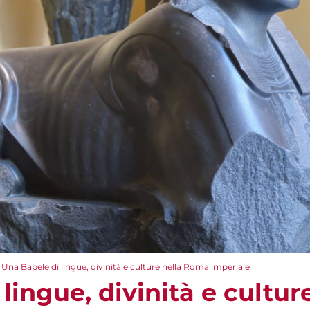
Una Babele di lingue, divinità e culture nella Roma imperiale
lingue, divinità e cultu