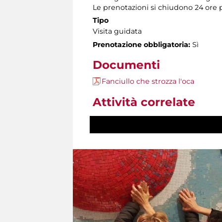
Le prenotazioni si chiudono 24 ore 
Tipo
Visita guidata
Prenotazione obbligatoria:
Sì
Documenti
Fanciullo che strozza l'oca
Attività correlate