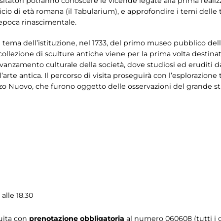
I visitatori potranno conoscere le vicende legate alla prima reali
o di età romana (il Tabularium), e approfondire i temi delle 
epoca rinascimentale.
l tema dell’istituzione, nel 1733, del primo museo pubblico dell
llezione di sculture antiche viene per la prima volta destinata
avanzamento culturale della società, dove studiosi ed eruditi
rte antica. Il percorso di visita proseguirà con l’esplorazione t
azzo Nuovo, che furono oggetto delle osservazioni del grande
 alle 18.30
tuita con
prenotazione obbligatoria
al numero
060608 (tutti i g