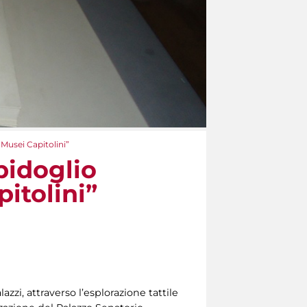
 Musei Capitolini”
pidoglio
pitolini”
zzi, attraverso l’esplorazione tattile