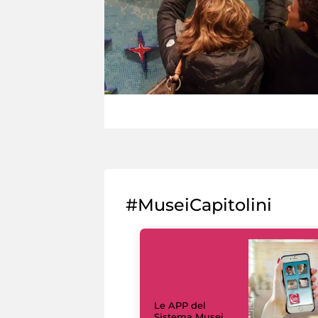
#MuseiCapitolini
Le APP del
Sistema Musei