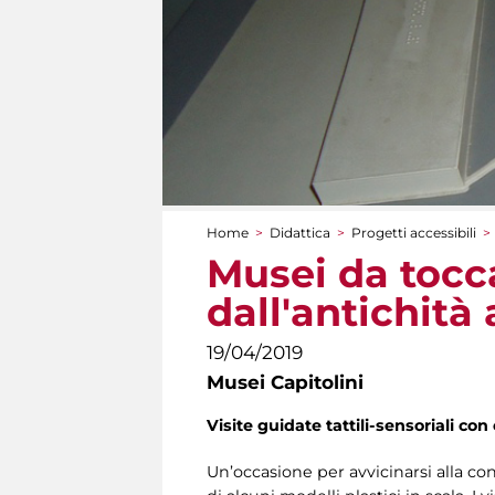
Home
>
Didattica
>
Progetti accessibili
>
Tu sei qui
Musei da tocc
dall'antichità 
19/04/2019
Musei Capitolini
Visite guidate tattili-sensoriali con 
Un’occasione per avvicinarsi alla con