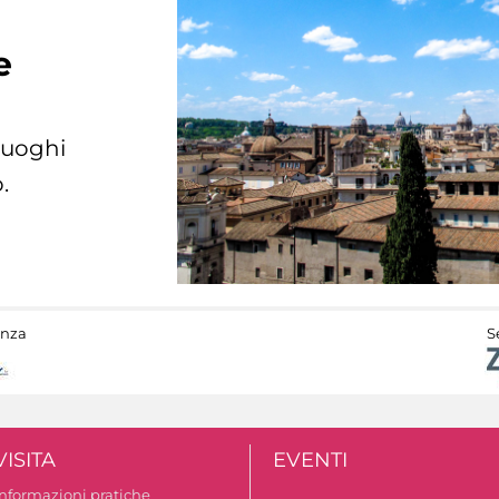
e
 luoghi
.
anza
S
VISITA
EVENTI
Informazioni pratiche