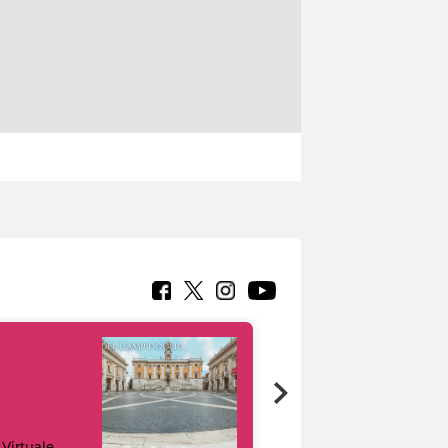
Google Arts &
 Virtuale
Culture