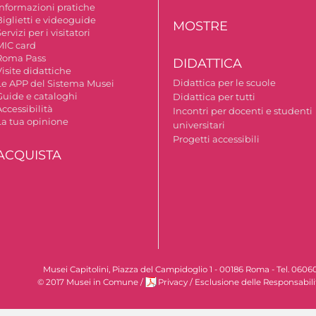
Informazioni pratiche
Biglietti e videoguide
MOSTRE
ervizi per i visitatori
MIC card
Roma Pass
DIDATTICA
isite didattiche
Didattica per le scuole
Le APP del Sistema Musei
Guide e cataloghi
Didattica per tutti
ccessibilità
Incontri per docenti e studenti
La tua opinione
universitari
Progetti accessibili
ACQUISTA
Musei Capitolini, Piazza del Campidoglio 1 - 00186 Roma - Tel. 060
© 2017 Musei in Comune
/
Privacy
/
Esclusione delle Responsabili