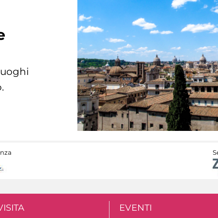
e
 luoghi
.
anza
S
VISITA
EVENTI