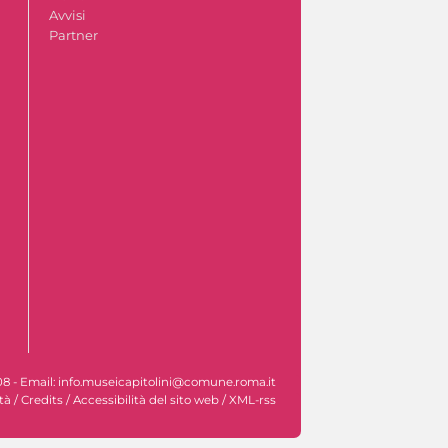
Avvisi
Partner
608 - Email: info.museicapitolini@comune.roma.it
tà
/
Credits
/
Accessibilità del sito web
/
XML-rss