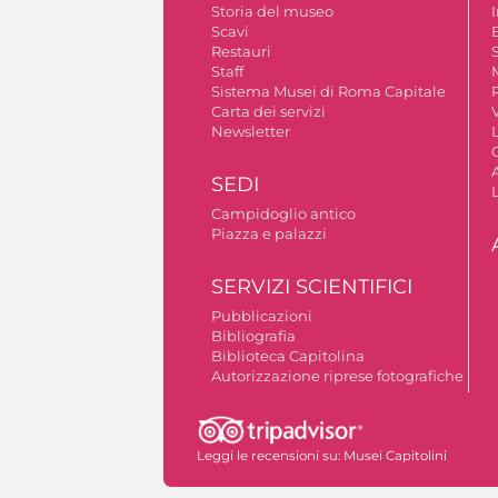
Storia del museo
Scavi
Restauri
S
Staff
Sistema Musei di Roma Capitale
Carta dei servizi
V
Newsletter
A
SEDI
Campidoglio antico
Piazza e palazzi
SERVIZI SCIENTIFICI
Pubblicazioni
Bibliografia
Biblioteca Capitolina
Autorizzazione riprese fotografiche
Leggi le recensioni su:
Musei Capitolini