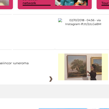
network
Tour
eiincomuneroma