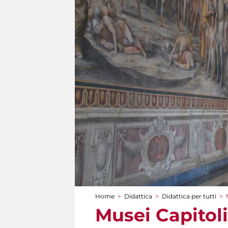
Home
>
Didattica
>
Didattica per tutti
>
Tu sei qui
Musei Capitoli