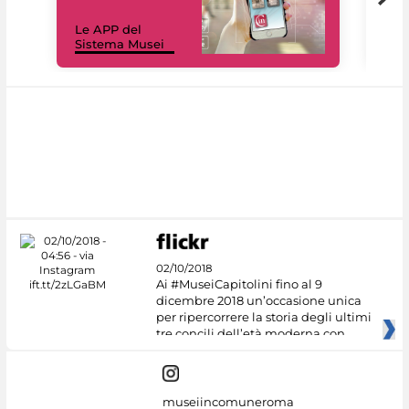
Il 
Le APP del
Mus
Sistema Musei
net
02/10/2018
Ai #MuseiCapitolini fino al 9
dicembre 2018 un’occasione unica
per ripercorrere la storia degli ultimi
tre concili dell’età moderna con
museiincomuneroma