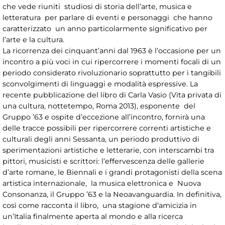
che vede riuniti studiosi di storia dell’arte, musica e
letteratura per parlare di eventi e personaggi che hanno
caratterizzato un anno particolarmente significativo per
l’arte e la cultura.
La ricorrenza dei cinquant’anni dal 1963 è l’occasione per un
incontro a più voci in cui ripercorrere i momenti focali di un
periodo considerato rivoluzionario soprattutto per i tangibili
sconvolgimenti di linguaggi e modalità espressive. La
recente pubblicazione del libro di Carla Vasio (Vita privata di
una cultura, nottetempo, Roma 2013), esponente del
Gruppo ’63 e ospite d’eccezione all’incontro, fornirà una
delle tracce possibili per ripercorrere correnti artistiche e
culturali degli anni Sessanta, un periodo produttivo di
sperimentazioni artistiche e letterarie, con interscambi tra
pittori, musicisti e scrittori: l’effervescenza delle gallerie
d’arte romane, le Biennali e i grandi protagonisti della scena
artistica internazionale, la musica elettronica e Nuova
Consonanza, il Gruppo ’63 e la Neoavanguardia. In definitiva,
così come racconta il libro, una stagione d’amicizia in
un’Italia finalmente aperta al mondo e alla ricerca