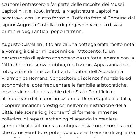
scultorei entrassero a far parte delle raccolte dei Musei
Capitolini. Nel 1866, infatti, la Magistratura Capitolina
accettava, con un atto formale, “l’offerta fatta al Comune dal
signor Augusto Castellani di pregevole raccolta di vasi
primitivi degli antichi popoli tirreni”.
Augusto Castellani, titolare di una bottega orafa molto nota
a Roma già dai primi decenni dell’Ottocento, fu un
personaggio di spicco connotato da un forte legame con la
Città che amò, senza dubbio, moltissimo. Appassionato di
fotografia e di musica, fu tra i fondatori dell’Accademia
Filarmonica Romana. Conoscitore di scienze finanziarie ed
economiche, poté frequentare le famiglie aristocratiche,
essere vicino alle gerarchie dello Stato Pontificio e,
all’indomani della proclamazione di Roma Capitale d’Italia,
ricoprire incarichi prestigiosi nell’Amministrazione della
Città. Tale scenario gli consentì di formare immense
collezioni di reperti archeologici agendo in maniera
spregiudicata sul mercato antiquario sia come compratore
che come venditore, potendo eludere il servizio di vigilanza