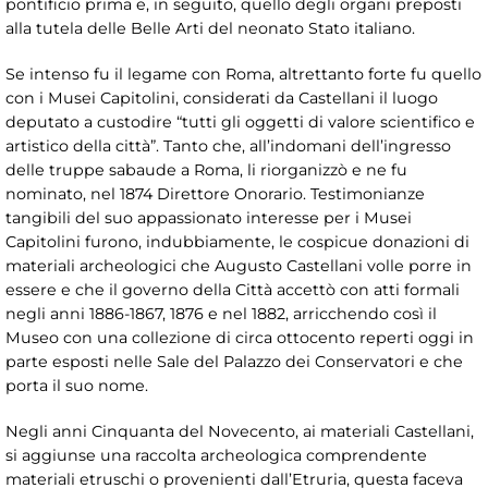
pontificio prima e, in seguito, quello degli organi preposti
alla tutela delle Belle Arti del neonato Stato italiano.
Se intenso fu il legame con Roma, altrettanto forte fu quello
con i Musei Capitolini, considerati da Castellani il luogo
deputato a custodire “tutti gli oggetti di valore scientifico e
artistico della città”. Tanto che, all’indomani dell’ingresso
delle truppe sabaude a Roma, li riorganizzò e ne fu
nominato, nel 1874 Direttore Onorario. Testimonianze
tangibili del suo appassionato interesse per i Musei
Capitolini furono, indubbiamente, le cospicue donazioni di
materiali archeologici che Augusto Castellani volle porre in
essere e che il governo della Città accettò con atti formali
negli anni 1886-1867, 1876 e nel 1882, arricchendo così il
Museo con una collezione di circa ottocento reperti oggi in
parte esposti nelle Sale del Palazzo dei Conservatori e che
porta il suo nome.
Negli anni Cinquanta del Novecento, ai materiali Castellani,
si aggiunse una raccolta archeologica comprendente
materiali etruschi o provenienti dall’Etruria, questa faceva