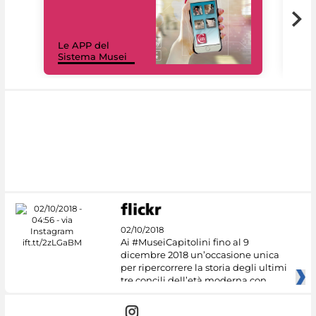
Il 
Le APP del
Mus
Sistema Musei
net
02/10/2018
Ai #MuseiCapitolini fino al 9
dicembre 2018 un’occasione unica
per ripercorrere la storia degli ultimi
tre concili dell’età moderna con