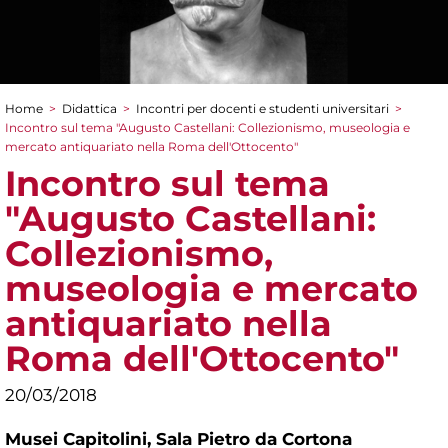
Home
>
Didattica
>
Incontri per docenti e studenti universitari
>
Tu sei qui
Incontro sul tema "Augusto Castellani: Collezionismo, museologia e
mercato antiquariato nella Roma dell'Ottocento"
Incontro sul tema
"Augusto Castellani:
Collezionismo,
museologia e mercato
antiquariato nella
Roma dell'Ottocento"
20/03/2018
Musei Capitolini,
Sala Pietro da Cortona