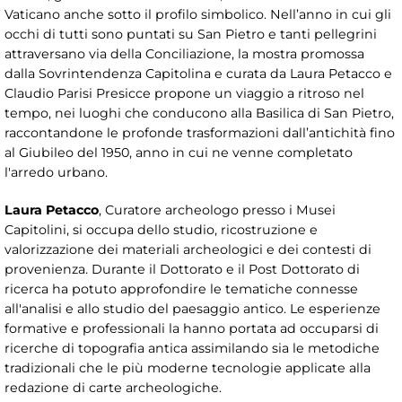
Vaticano anche sotto il profilo simbolico. Nell’anno in cui gli
occhi di tutti sono puntati su San Pietro e tanti pellegrini
attraversano via della Conciliazione, la mostra promossa
dalla Sovrintendenza Capitolina e curata da Laura Petacco e
Claudio Parisi Presicce propone un viaggio a ritroso nel
tempo, nei luoghi che conducono alla Basilica di San Pietro,
raccontandone le profonde trasformazioni dall’antichità fino
al Giubileo del 1950, anno in cui ne venne completato
l'arredo urbano.
Laura Petacco
, Curatore archeologo presso i Musei
Capitolini, si occupa dello studio, ricostruzione e
valorizzazione dei materiali archeologici e dei contesti di
provenienza. Durante il Dottorato e il Post Dottorato di
ricerca ha potuto approfondire le tematiche connesse
all'analisi e allo studio del paesaggio antico. Le esperienze
formative e professionali la hanno portata ad occuparsi di
ricerche di topografia antica assimilando sia le metodiche
tradizionali che le più moderne tecnologie applicate alla
redazione di carte archeologiche.