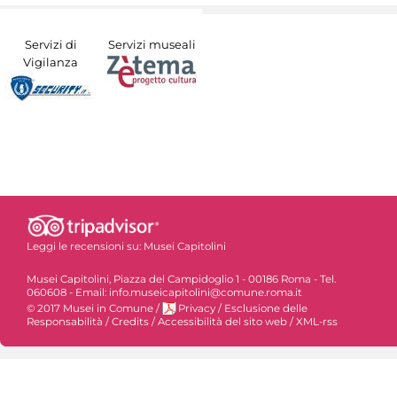
Servizi di
Servizi museali
Vigilanza
Leggi le recensioni su:
Musei Capitolini
Musei Capitolini, Piazza del Campidoglio 1 - 00186 Roma - Tel.
060608 - Email: info.museicapitolini@comune.roma.it
© 2017 Musei in Comune
/
Privacy
/
Esclusione delle
Responsabilità
/
Credits
/
Accessibilità del sito web
/
XML-rss