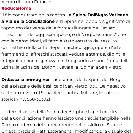
A cura di Laura Petacco
#educaRoma
Il filo conduttore della mostra
La Spina. Dall’Agro Vaticano
a Via della Conciliazione
è la Spina nel doppio significato di
toponimo derivante dalla forma allungata dell’isolato
rinascimentale, oggi scomparso, e di “corpo estraneo” che,
con le demolizioni, di fatto è stato estratto dal tessuto
connettivo della città. Reperti archeologici, opere d‘arte,
frammenti di affreschi staccati, vedute a stampa, dipinti e
fotografie, sono organizzati in tre grandi sezioni: Prima della
Spina; la Spina dei Borghi; Cavare la "Spina" a San Pietro.
Didascalia immagine:
Panoramica della Spina dei Borghi,
della piazza e della basilica di San Pietro,1930. Da negativo
su lastra in vetro. Roma, Aeronautica Militare, Fototeca
storica (inv. 560-30392)
La demolizione della Spina dei Borghi e l’apertura di via
della Conciliazione hanno lasciato una traccia tangibile nella
Roma moderna del superamento del dissidio tra Stato e
Chiesa, grazie ai Patti Lateranensi, modificando la visuale del