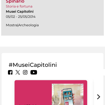
Spinario
Storia e fortuna
Musei Capitolini
05/02 - 25/05/2014
Mostra|Archeologia
#MuseiCapitolini
Il 