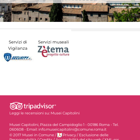
Servizi di
Servizi museali
Vigilanza
Leggi le recensioni su:
Musei Capitolini
Musei Capitolini, Piazza del Campidoglio 1 - 00186 Roma - Tel.
060608 - Email: info.museicapitolini@comune.roma.it
© 2017 Musei in Comune
/
Privacy
/
Esclusione delle
Responsabilità
/
Credits
/
Accessibilità del sito web
/
XML-rss