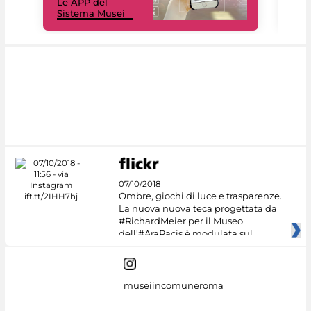
Le APP del
Mus
Sistema Musei
net
07/10/2018
Ombre, giochi di luce e trasparenze.
La nuova nuova teca progettata da
#RichardMeier per il Museo
dell'#AraPacis è modulata sul
museiincomuneroma