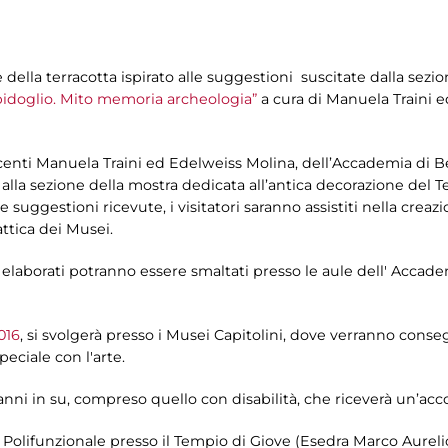
della terracotta ispirato alle suggestioni suscitate dalla sezi
idoglio. Mito memoria archeologia”
a cura di Manuela Traini 
ocenti Manuela Traini ed Edelweiss Molina, dell’Accademia di B
 alla sezione della mostra dedicata all’antica decorazione del T
le suggestioni ricevute, i visitatori saranno assistiti nella creaz
attica dei Musei.
 elaborati potranno essere smaltati presso le aule dell' Accademi
016
, si svolgerà presso i Musei Capitolini, dove verranno conse
peciale con l'arte.
anni in su, compreso quello con disabilità, che riceverà un’acco
la Polifunzionale presso il Tempio di Giove (Esedra Marco Aureli