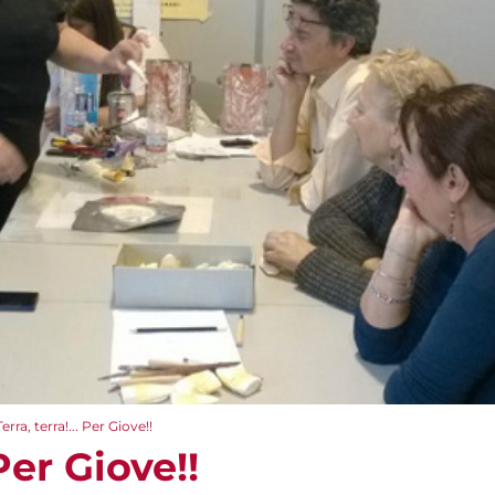
Terra, terra!... Per Giove!!
 Per Giove!!