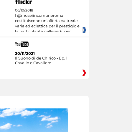
06/10/2018
I @museiincomuneroma
costituiscono un’offerta culturale
varia ed eclettica per il prestigio e
la particolarità delle sedi, per
20/11/2021
Il Suono di de Chirico - Ep. 1
Cavallo e Cavaliere