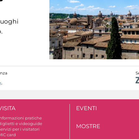
 luoghi
.
anza
S
VISITA
EVENTI
Informazioni pratiche
Biglietti e videoguide
MOSTRE
ervizi per i visitatori
MIC card