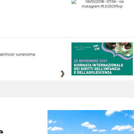
eiincomuneroma
e