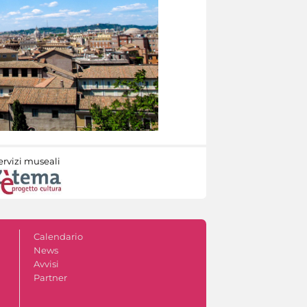
ervizi museali
Calendario
News
Avvisi
Partner