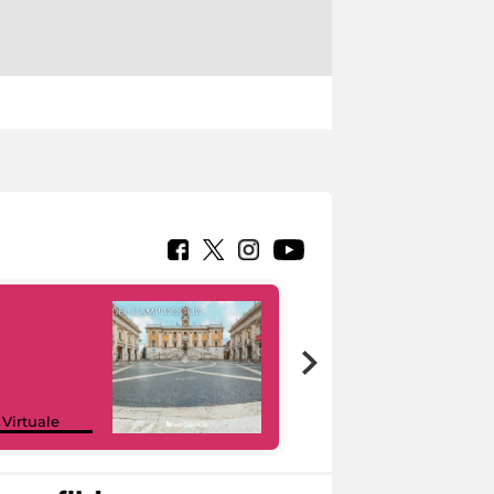
Google Arts &
 Virtuale
Culture