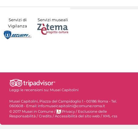
Servizi di
Servizi museali
Vigilanza
Leggi le recensioni su:
Musei Capitolini
Musei Capitolini, Piazza del Campidoglio 1 - 00186 Roma - Tel.
060608 - Email: info.museicapitolini@comune.roma.it
© 2017 Musei in Comune
/
Privacy
/
Esclusione delle
Responsabilità
/
Credits
/
Accessibilità del sito web
/
XML-rss