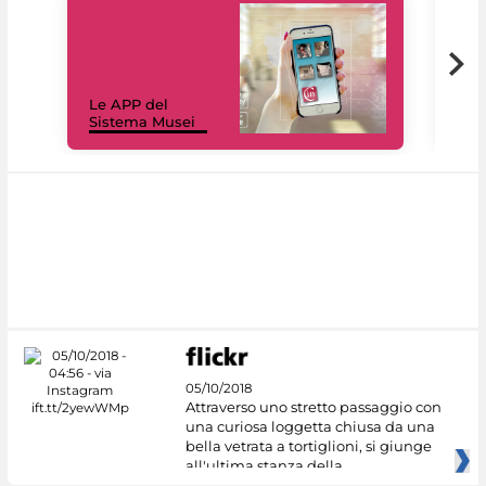
Il 
Le APP del
Mus
Sistema Musei
net
05/10/2018
Attraverso uno stretto passaggio con
una curiosa loggetta chiusa da una
bella vetrata a tortiglioni, si giunge
all'ultima stanza della