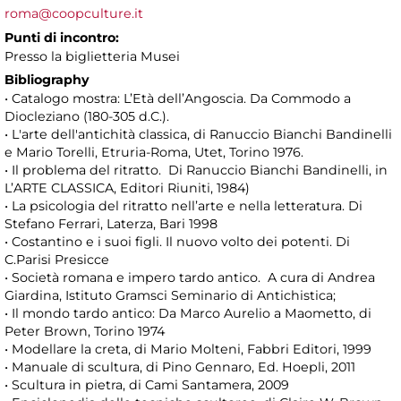
roma@coopculture.it
Punti di incontro:
Presso la biglietteria Musei
Bibliography
• Catalogo mostra: L’Età dell’Angoscia. Da Commodo a
Diocleziano (180-305 d.C.).
• L'arte dell'antichità classica, di Ranuccio Bianchi Bandinelli
e Mario Torelli, Etruria-Roma, Utet, Torino 1976.
• Il problema del ritratto. Di Ranuccio Bianchi Bandinelli, in
L’ARTE CLASSICA, Editori Riuniti, 1984)
• La psicologia del ritratto nell’arte e nella letteratura. Di
Stefano Ferrari, Laterza, Bari 1998
• Costantino e i suoi figli. Il nuovo volto dei potenti. Di
C.Parisi Presicce
• Società romana e impero tardo antico. A cura di Andrea
Giardina, Istituto Gramsci Seminario di Antichistica;
• Il mondo tardo antico: Da Marco Aurelio a Maometto, di
Peter Brown, Torino 1974
• Modellare la creta, di Mario Molteni, Fabbri Editori, 1999
• Manuale di scultura, di Pino Gennaro, Ed. Hoepli, 2011
• Scultura in pietra, di Cami Santamera, 2009