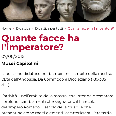
Home
>
Didattica
>
Didattica per tutti
>
Quante facce ha l'imperatore?
Tu sei qui
Quante facce ha
l'imperatore?
07/06/2015
Musei Capitolini
Laboratorio didattico per bambini nell'ambito della mostra:
L’Età dell’Angoscia. Da Commodo a Diocleziano (180-305
d.C.).
L’attività - nell’ambito della mostra che intende presentare
i profondi cambiamenti che segnarono il III secolo
dell’Impero Romano, il secolo della “crisi”, e che
preannunciarono molti elementi caratterizzanti l’età tardo-