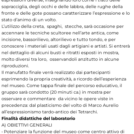
espressioni diverse, insegnando loro come i tratti delle
sopracciglia, degli occhi e delle labbra, delle rughe della
fronte e delle gote possano caratterizzare l’espressione e lo
stato d’animo di un volto.
L’utilizzo della creta, spaghi, stecche, sarà occasione per
accennare le tecniche scultoree nell’arte antica, come
incisione, bassorilievo, altorilievo e tutto tondo, e per
conoscere i materiali usati dagli artigiani e artisti. Si entrerà
nel dettaglio di alcuni busti e ritratti esposti in mostra,
molto diversi tra loro, osservandoli anzitutto in alcune
riproduzioni.
Il manufatto finale verrà realizzato dai partecipanti
esprimendo la propria creatività, a ricordo dell’esperienza
nel museo. Come tappa finale del percorso educativo, il
gruppo sarà condotto (20 minuti ca.) in mostra per
osservare e commentare da vicino le opere viste in
precedenza: dal plasticismo del volto di Marco Aurelio
all’espressionismo tardo-antico dei Tetrarchi.
Finalità didattiche del laboratorio
A) OBIETTIVI GENERALI
• Potenziare la funzione del museo come centro attivo di