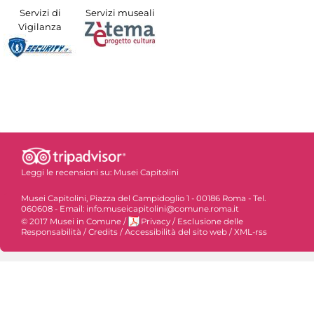
Servizi di
Servizi museali
Vigilanza
Leggi le recensioni su:
Musei Capitolini
Musei Capitolini, Piazza del Campidoglio 1 - 00186 Roma - Tel.
060608 - Email: info.museicapitolini@comune.roma.it
© 2017 Musei in Comune
/
Privacy
/
Esclusione delle
Responsabilità
/
Credits
/
Accessibilità del sito web
/
XML-rss