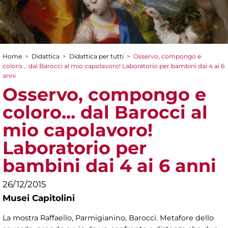
Home
>
Didattica
>
Didattica per tutti
>
Osservo, compongo e
Tu sei qui
coloro... dal Barocci al mio capolavoro! Laboratorio per bambini dai 4 ai 6
anni
Osservo, compongo e
coloro... dal Barocci al
mio capolavoro!
Laboratorio per
bambini dai 4 ai 6 anni
26/12/2015
Musei Capitolini
La mostra Raffaello, Parmigianino, Barocci. Metafore dello