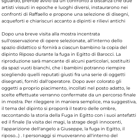
sguardo, prende avvio da un confronto a distanza che due
artisti vissuti in epoche e luoghi diversi, instaurarono nei
confronti di Raffaello e propone una selezione di disegni,
acqueforti e chiariscuri accanto a dipinti e rilievi antichi
Dopo una breve visita alla mostra incentrata
sull'osservazione di opere selezionate, all'interno dello
spazio didattico si fornirà a ciascun bambino la copia del
dipinto Riposo durante la fuga in Egitto di Barocci. La
riproduzione sarà mancante di alcuni particolari, sostituiti
da spazi vuoti bianchi, che i bambini potranno riempire
scegliendo quelli reputati giusti fra una serie di oggetti
disegnati, forniti dall'operatore. Dopo aver colorato gli
oggetti a proprio piacimento, incollati nel posto adatto, le
scelte effettuate verranno confermate da un percorso finale
in mostra. Per rileggere in maniera semplice, ma suggestiva,
il tema del dipinto si proporrà il teatro delle ombre,
raccontando la storia della Fuga in Egitto con i suoi antefatti
ed il finale (la visita dei magi, la strage degli innocenti,
l'apparizione dell'angelo a Giuseppe, la fuga in Egitto, il
riposo...) . I personaggi si muoveranno all'interno del