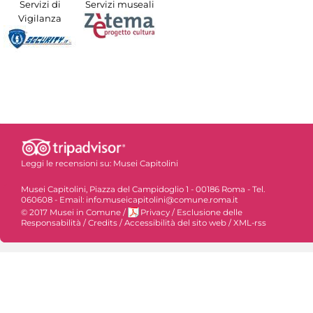
Servizi di
Servizi museali
Vigilanza
Leggi le recensioni su:
Musei Capitolini
Musei Capitolini, Piazza del Campidoglio 1 - 00186 Roma - Tel.
060608 - Email: info.museicapitolini@comune.roma.it
© 2017 Musei in Comune
/
Privacy
/
Esclusione delle
Responsabilità
/
Credits
/
Accessibilità del sito web
/
XML-rss