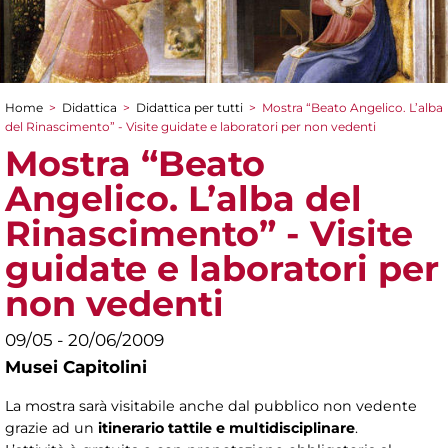
Home
>
Didattica
>
Didattica per tutti
>
Mostra “Beato Angelico. L’alba
Tu sei qui
del Rinascimento” - Visite guidate e laboratori per non vedenti
Mostra “Beato
Angelico. L’alba del
Rinascimento” - Visite
guidate e laboratori per
non vedenti
09/05 - 20/06/2009
Musei Capitolini
La mostra sarà visitabile anche dal pubblico non vedente
grazie ad un
itinerario tattile e multidisciplinare
.