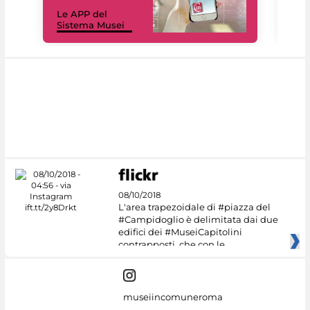
Il 
Le APP del
Mus
Sistema Musei
net
08/10/2018
L'area trapezoidale di #piazza del
#Campidoglio è delimitata dai due
edifici dei #MuseiCapitolini
contrapposti, che con le
museiincomuneroma