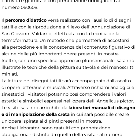
L’attività è gratuita e con prenotazione obbligatoria al
numero 060608.
Il
percorso didattico
verrà realizzato con l’ausilio di disegni
tattili e con la riproduzione a rilievo dell’ Annunciazione di
San Giovanni Valdarno, effettuata con la tecnica della
termoformatura. Un metodo che permetterà di accostarsi
alla percezione e alla conoscenza del contenuto figurativo di
alcune delle più importanti opere presenti in mostra.
Inoltre, con uno specifico approccio plurisensoriale, saranno
illustrate le tecniche della pittura su tavola e dei manoscritti
miniati.
La lettura dei disegni tattili sarà accompagnata dall’ascolto
di opere letterarie e musicali. Attraverso richiami analogici e
sinestetici i visitatori potranno così comprendere i valori
estetici e simbolici espressi nell’opera dell’ Angelicus pictor.
Le visite saranno arricchite da
laboratori manuali di disegno
e di manipolazione della creta
in cui sarà possibile creare
un’opera ispirata ai dipinti presenti in mostra.
Anche i laboratori sono gratuiti con prenotazione
obbligatoria - distinta da quella della visita - al numero