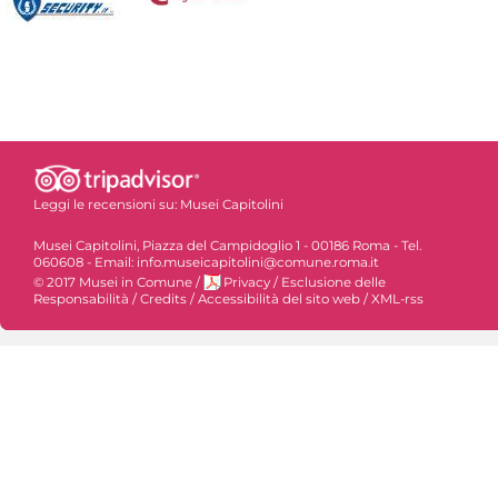
Leggi le recensioni su:
Musei Capitolini
Musei Capitolini, Piazza del Campidoglio 1 - 00186 Roma - Tel.
060608 - Email: info.museicapitolini@comune.roma.it
© 2017 Musei in Comune
/
Privacy
/
Esclusione delle
Responsabilità
/
Credits
/
Accessibilità del sito web
/
XML-rss