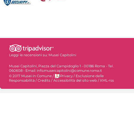
Leggi le recensioni su:
Musei Capitolini
Musei Capitolini, Piazza del Campidoglio 1 - 00186 Roma - Tel.
060608 - Email: info.museicapitolini@comune.roma.it
© 2017 Musei in Comune
/
Privacy
/
Esclusione delle
Responsabilità
/
Credits
/
Accessibilità del sito web
/
XML-rss