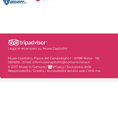
Leggi le recensioni su:
Musei Capitolini
Musei Capitolini, Piazza del Campidoglio 1 - 00186 Roma - Tel.
060608 - Email: info.museicapitolini@comune.roma.it
© 2017 Musei in Comune
/
Privacy
/
Esclusione delle
Responsabilità
/
Credits
/
Accessibilità del sito web
/
XML-rss