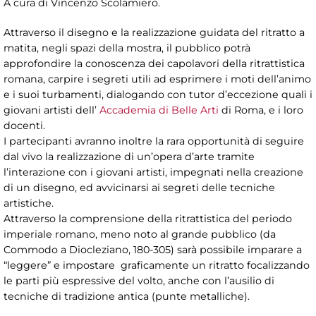
A cura di Vincenzo Scolamiero.
Attraverso il disegno e la realizzazione guidata del ritratto a
matita, negli spazi della mostra, il pubblico potrà
approfondire la conoscenza dei capolavori della ritrattistica
romana, carpire i segreti utili ad esprimere i moti dell’animo
e i suoi turbamenti, dialogando con tutor d’eccezione quali i
giovani artisti dell’
Accademia di Belle Arti
di Roma, e i loro
docenti.
I partecipanti avranno inoltre la rara opportunità di seguire
dal vivo la realizzazione di un’opera d’arte tramite
l’interazione con i giovani artisti, impegnati nella creazione
di un disegno, ed avvicinarsi ai segreti delle tecniche
artistiche.
Attraverso la comprensione della ritrattistica del periodo
imperiale romano, meno noto al grande pubblico (da
Commodo a Diocleziano, 180-305) sarà possibile imparare a
“leggere” e impostare graficamente un ritratto focalizzando
le parti più espressive del volto, anche con l’ausilio di
tecniche di tradizione antica (punte metalliche).