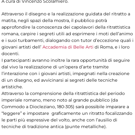
A cura di Vincenzo Scolamiero.
Attraverso il disegno e la realizzazione guidata del ritratto a
matita, negli spazi della mostra, il pubblico potrà
approfondire la conoscenza dei capolavori della ritrattistica
romana, carpire i segreti utili ad esprimere i moti dell’animo
e i suoi turbamenti, dialogando con tutor d’eccezione quali i
giovani artisti dell’
Accademia di Belle Arti
di Roma, e i loro
docenti.
I partecipanti avranno inoltre la rara opportunità di seguire
dal vivo la realizzazione di un’opera d’arte tramite
l’interazione con i giovani artisti, impegnati nella creazione
di un disegno, ed avvicinarsi ai segreti delle tecniche
artistiche.
Attraverso la comprensione della ritrattistica del periodo
imperiale romano, meno noto al grande pubblico (da
Commodo a Diocleziano, 180-305) sarà possibile imparare a
“leggere” e impostare graficamente un ritratto focalizzando
le parti più espressive del volto, anche con l’ausilio di
tecniche di tradizione antica (punte metalliche).