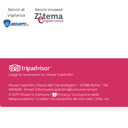
Servizi di
Servizi museali
Vigilanza
Leggi le recensioni su:
Musei Capitolini
Musei Capitolini, Piazza del Campidoglio 1 - 00186 Roma - Tel.
060608 - Email: info.museicapitolini@comune.roma.it
© 2017 Musei in Comune
/
Privacy
/
Esclusione delle
Responsabilità
/
Credits
/
Accessibilità del sito web
/
XML-rss