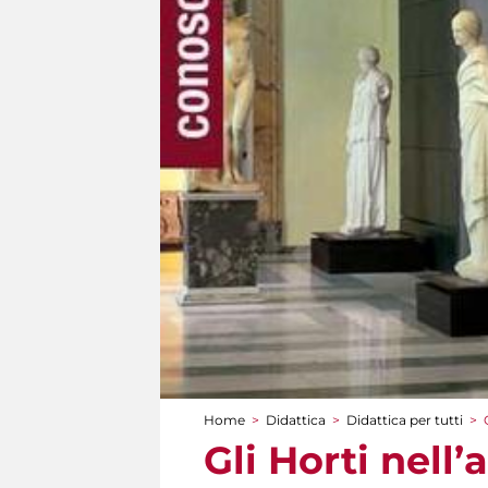
Home
>
Didattica
>
Didattica per tutti
>
Tu sei qui
Gli Horti nell