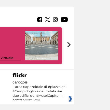
Google Arts &
 Virtuale
Culture
08/10/2018
L'area trapezoidale di #piazza del
#Campidoglio è delimitata dai
due edifici dei #MuseiCapitolini
contrapposti, che