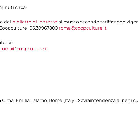
minuti circa)
to del
biglietto di ingresso
al museo secondo tariffazione vige
i Coopculture 06.39967800
roma@coopculture.it
torie)
0
roma@coopculture.it
 Cima, Emilia Talamo, Rome (Italy). Sovraintendenza ai beni cul