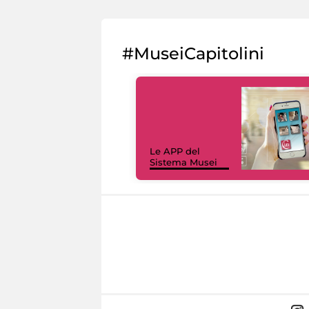
#MuseiCapitolini
Le APP del
Sistema Musei