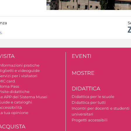
anza
S
VISITA
EVENTI
Informazioni pratiche
Biglietti e videoguide
MOSTRE
ervizi per i visitatori
MIC card
Roma Pass
DIDATTICA
isite didattiche
Didattica per le scuole
Le APP del Sistema Musei
Guide e cataloghi
Didattica per tutti
ccessibilità
Incontri per docenti e studenti
La tua opinione
universitari
Progetti accessibili
ACQUISTA