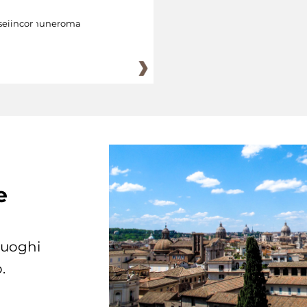
eiincomuneroma
e
 luoghi
.