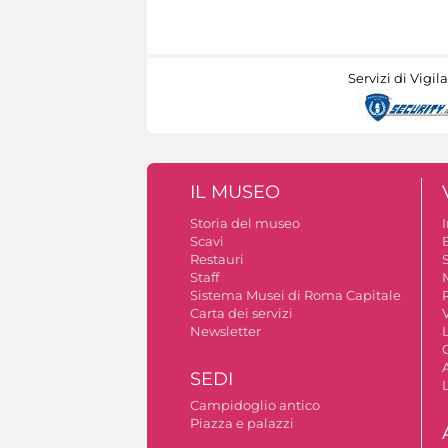
Servizi di Vigil
IL MUSEO
Storia del museo
Scavi
Restauri
S
Staff
Sistema Musei di Roma Capitale
Carta dei servizi
V
Newsletter
A
SEDI
Campidoglio antico
Piazza e palazzi