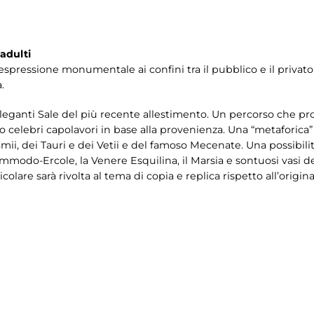
adulti
 un'espressione monumentale ai confini tra il pubblico e il priv
.
 eleganti Sale del più recente allestimento. Un percorso che p
celebri capolavori in base alla provenienza. Una “metaforica” p
amii, dei Tauri e dei Vetii e del famoso Mecenate. Una possibil
Commodo-Ercole, la Venere Esquilina, il Marsia e sontuosi vasi d
colare sarà rivolta al tema di copia e replica rispetto all’origi