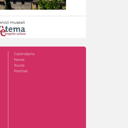
ervizi museali
Calendario
News
Avvisi
Partner