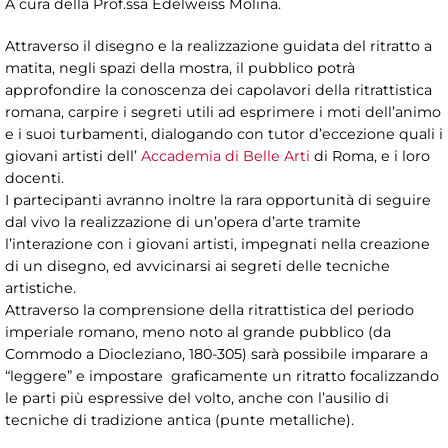
A cura della Prof.ssa Edelweiss Molina.
Attraverso il disegno e la realizzazione guidata del ritratto a
matita, negli spazi della mostra, il pubblico potrà
approfondire la conoscenza dei capolavori della ritrattistica
romana, carpire i segreti utili ad esprimere i moti dell’animo
e i suoi turbamenti, dialogando con tutor d’eccezione quali i
giovani artisti dell’
Accademia di Belle Arti
di Roma, e i loro
docenti.
I partecipanti avranno inoltre la rara opportunità di seguire
dal vivo la realizzazione di un’opera d’arte tramite
l’interazione con i giovani artisti, impegnati nella creazione
di un disegno, ed avvicinarsi ai segreti delle tecniche
artistiche.
Attraverso la comprensione della ritrattistica del periodo
imperiale romano, meno noto al grande pubblico (da
Commodo a Diocleziano, 180-305) sarà possibile imparare a
“leggere” e impostare graficamente un ritratto focalizzando
le parti più espressive del volto, anche con l’ausilio di
tecniche di tradizione antica (punte metalliche).