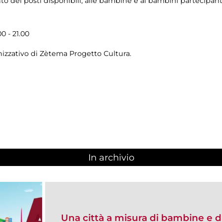
o dei posti disponibili, alle bambine e ai bambini partecipanti
0 - 21.00
izzativo di Zètema Progetto Cultura.
In archivio
Una città a misura di bambine e 