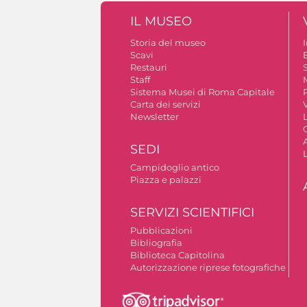
IL MUSEO
Storia del museo
Scavi
Restauri
S
Staff
Sistema Musei di Roma Capitale
Carta dei servizi
V
Newsletter
A
SEDI
Campidoglio antico
Piazza e palazzi
SERVIZI SCIENTIFICI
Pubblicazioni
Bibliografia
Biblioteca Capitolina
Autorizzazione riprese fotografiche