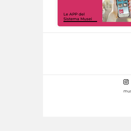
Le APP del
Sistema Musei
mus