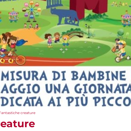
Fantastiche creature
reature