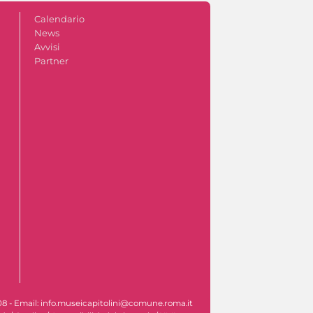
Calendario
News
Avvisi
Partner
608 - Email: info.museicapitolini@comune.roma.it