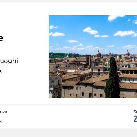
e
 luoghi
.
anza
S