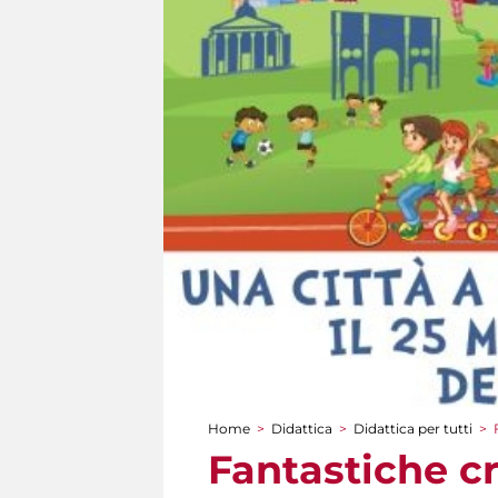
Home
>
Didattica
>
Didattica per tutti
>
Tu sei qui
Fantastiche c