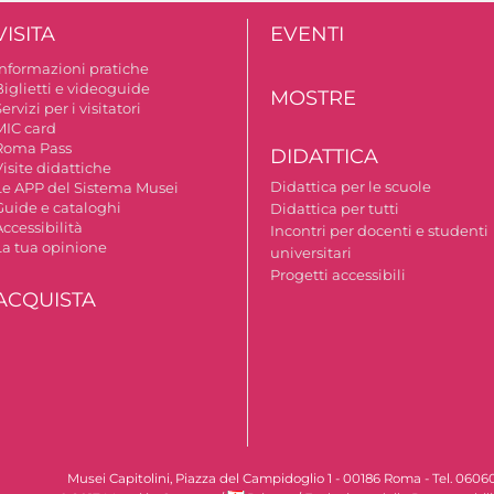
VISITA
EVENTI
Informazioni pratiche
Biglietti e videoguide
MOSTRE
ervizi per i visitatori
MIC card
Roma Pass
DIDATTICA
isite didattiche
Didattica per le scuole
Le APP del Sistema Musei
Guide e cataloghi
Didattica per tutti
ccessibilità
Incontri per docenti e studenti
La tua opinione
universitari
Progetti accessibili
ACQUISTA
Musei Capitolini, Piazza del Campidoglio 1 - 00186 Roma - Tel. 060