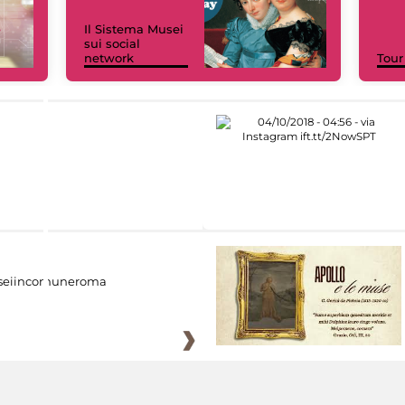
Il Sistema Musei
sui social
network
Tour
eiincomuneroma