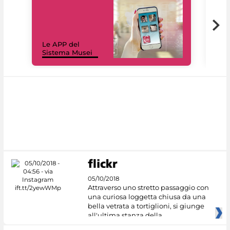
Il 
Le APP del
Mus
Sistema Musei
net
05/10/2018
Attraverso uno stretto passaggio con
una curiosa loggetta chiusa da una
bella vetrata a tortiglioni, si giunge
all'ultima stanza della