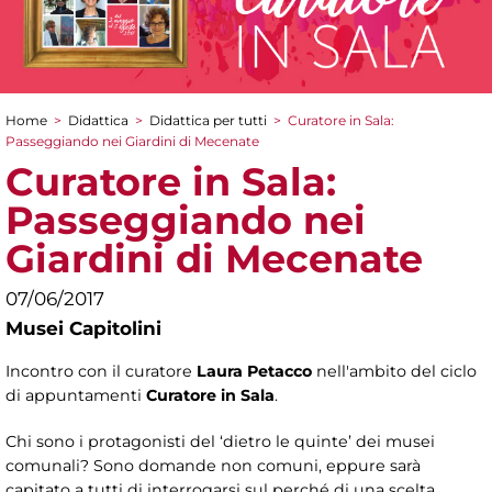
Home
>
Didattica
>
Didattica per tutti
>
Curatore in Sala:
Tu sei qui
Passeggiando nei Giardini di Mecenate
Curatore in Sala:
Passeggiando nei
Giardini di Mecenate
07/06/2017
Musei Capitolini
Incontro con il curatore
Laura Petacco
nell'ambito del ciclo
di appuntamenti
Curatore in Sala
.
Chi sono i protagonisti del ‘dietro le quinte’ dei musei
comunali? Sono domande non comuni, eppure sarà
capitato a tutti di interrogarsi sul perché di una scelta