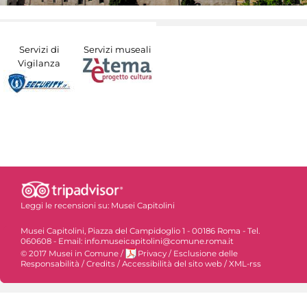
Servizi di
Servizi museali
Vigilanza
Leggi le recensioni su:
Musei Capitolini
Musei Capitolini, Piazza del Campidoglio 1 - 00186 Roma - Tel.
060608 - Email: info.museicapitolini@comune.roma.it
© 2017 Musei in Comune
/
Privacy
/
Esclusione delle
Responsabilità
/
Credits
/
Accessibilità del sito web
/
XML-rss