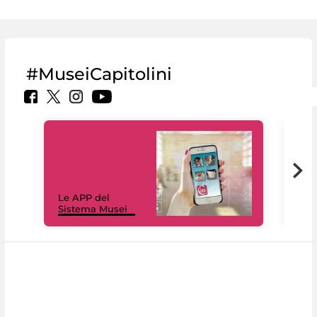
#MuseiCapitolini
Il 
Le APP del
Mus
Sistema Musei
net