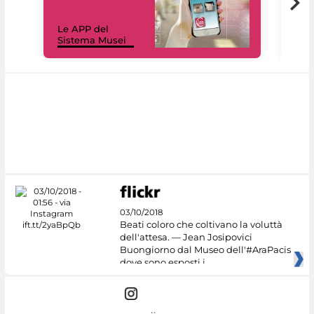
Il 
Le APP del
Mus
Sistema Musei
net
03/10/2018
Beati coloro che coltivano la voluttà
dell'attesa. — Jean Josipovici
Buongiorno dal Museo dell'#AraPacis
dove sono esposti i