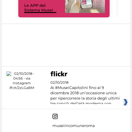
Il 
Le APP del
Mus
Sistema Musei
net
02/10/2018
Ai #MuseiCapitolini fino al 9
dicembre 2018 un’occasione unica
per ripercorrere la storia degli ultimi
tre concili dell’età moderna con
museiincomuneroma