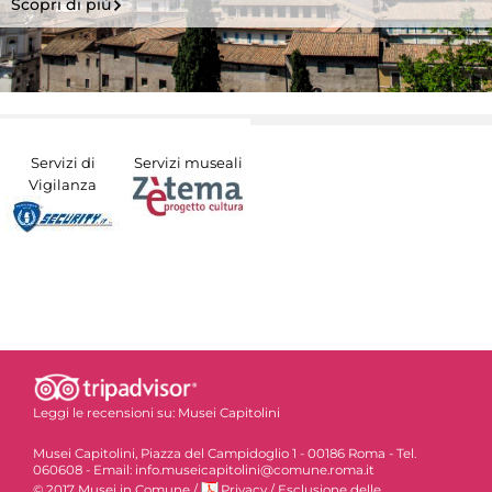
Scopri di più
Servizi di
Servizi museali
Vigilanza
Leggi le recensioni su:
Musei Capitolini
Musei Capitolini, Piazza del Campidoglio 1 - 00186 Roma - Tel.
060608 - Email: info.museicapitolini@comune.roma.it
© 2017 Musei in Comune
/
Privacy
/
Esclusione delle