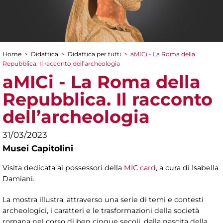
Home
>
Didattica
>
Didattica per tutti
>
aMICi - La Roma della
Tu sei qui
Repubblica. Il racconto dell’archeologia
aMICi - La Roma della
Repubblica. Il racconto
dell’archeologia
31/03/2023
Musei Capitolini
Visita dedicata ai possessori della
MIC card
, a cura di Isabella
Damiani.
La mostra illustra, attraverso una serie di temi e contesti
archeologici, i caratteri e le trasformazioni della società
romana nel corso di ben cinque secoli, dalla nascita della