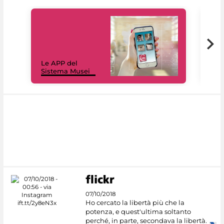
Il 
Le APP del
Mus
Sistema Musei
net
07/10/2018
Ho cercato la libertà più che la
potenza, e quest'ultima soltanto
perché, in parte, secondava la libertà.