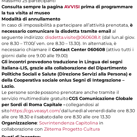
Massimo 25 partecipanti
Consulta sempre la pagina
AVVISI
prima di programmare
la tua visita al museo
Modalità di annullamento
In caso di impossibilità a partecipare all’attività prenotata,
è
necessario comunicare la disdetta tramite email
al
seguente indirizzo:
disdetta.visite@060608.it
(dal lun.al giov.
ore 8.30 – 17.00/ ven. ore 8.30 – 13.30). In alternativa, è
necessario chiamare il
Contact Center 060608
(attivo tutti i
giorni dalle ore 9.00 alle 19.00)
Gli incontri prevedono traduzione in Lingua dei segni
italiana-LIS, grazie alla collaborazione del Dipartimento
Politiche Sociali e Salute (Direzione Servizi alla Persona) e
della Cooperativa sociale onlus Segni di Integrazione –
Lazio.
Le persone sorde possono prenotare anche tramite il
servizio multimediale gratuito
CGS Comunicazione Globale
per Sordi di Roma Capitale -
collegandosi al
sito
https://cgs.veasyt.com/
dal lunedì al venerdì dalle ore 8.30
alle ore 18.30 e il sabato dalle ore 8.30 alle ore 13.30
Organizzazione
:
Sovrintendenza Capitolina
in
collaborazione con
Zètema Progetto Cultura