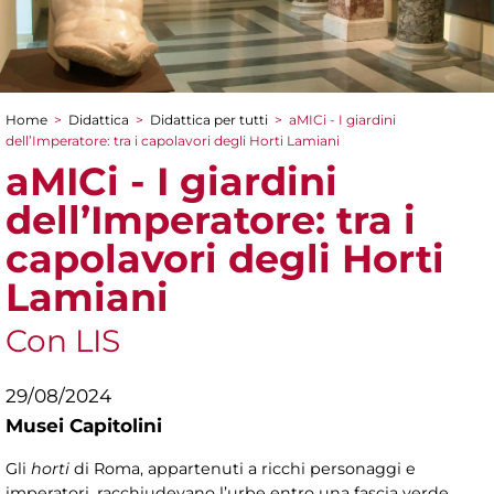
Home
>
Didattica
>
Didattica per tutti
>
aMICi - I giardini
Tu sei qui
dell’Imperatore: tra i capolavori degli Horti Lamiani
aMICi - I giardini
dell’Imperatore: tra i
capolavori degli Horti
Lamiani
Con LIS
29/08/2024
Musei Capitolini
Gli
horti
di Roma, appartenuti a ricchi personaggi e
imperatori, racchiudevano l’urbe entro una fascia verde