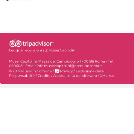
Leggi le recensioni su:
Musei Capitolini
Musei Capitolini, Piazza del Campidoglio 1 - 00186 Roma - Tel.
060608 - Email: info.museicapitolini@comune.roma.it
© 2017 Musei in Comune
/
Privacy
/
Esclusione delle
Responsabilità
/
Credits
/
Accessibilità del sito web
/
XML-rss