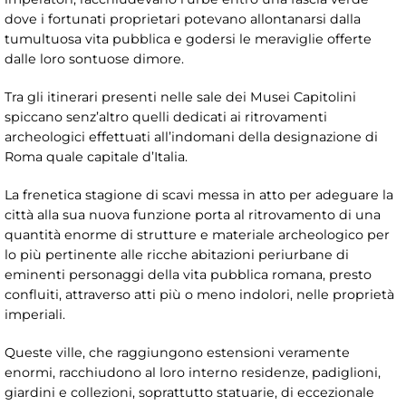
dove i fortunati proprietari potevano allontanarsi dalla
tumultuosa vita pubblica e godersi le meraviglie offerte
dalle loro sontuose dimore.
Tra gli itinerari presenti nelle sale dei Musei Capitolini
spiccano senz’altro quelli dedicati ai ritrovamenti
archeologici effettuati all’indomani della designazione di
Roma quale capitale d’Italia.
La frenetica stagione di scavi messa in atto per adeguare la
città alla sua nuova funzione porta al ritrovamento di una
quantità enorme di strutture e materiale archeologico per
lo più pertinente alle ricche abitazioni periurbane di
eminenti personaggi della vita pubblica romana, presto
confluiti, attraverso atti più o meno indolori, nelle proprietà
imperiali.
Queste ville, che raggiungono estensioni veramente
enormi, racchiudono al loro interno residenze, padiglioni,
giardini e collezioni, soprattutto statuarie, di eccezionale