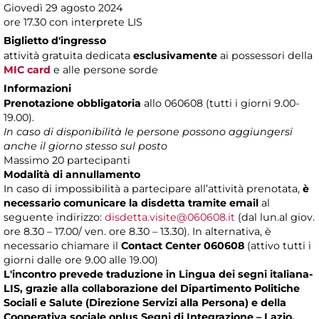
Giovedì 29 agosto 2024
ore 17.30 con interprete LIS
Biglietto d'ingresso
attività gratuita dedicata
esclusivamente
ai possessori della
MIC card
e alle persone sorde
Informazioni
Prenotazione obbligatoria
allo 060608 (tutti i giorni 9.00-
19.00).
In caso di disponibilità le persone possono aggiungersi
anche il giorno stesso sul posto
Massimo 20 partecipanti
Modalità di annullamento
In caso di impossibilità a partecipare all’attività prenotata,
è
necessario comunicare la disdetta tramite email
al
seguente indirizzo:
disdetta.visite@060608.it
(dal lun.al giov.
ore 8.30 – 17.00/ ven. ore 8.30 – 13.30). In alternativa, è
necessario chiamare il
Contact Center 060608
(attivo tutti i
giorni dalle ore 9.00 alle 19.00)
L'incontro prevede traduzione in Lingua dei segni italiana-
LIS, grazie alla collaborazione del Dipartimento Politiche
Sociali e Salute (Direzione Servizi alla Persona) e della
Cooperativa sociale onlus Segni di Integrazione – Lazio.