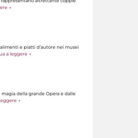
he rappresentano altrettante coppie
ere →
alimenti e piatti d’autore nei musei
ua a leggere →
la magia della grande Opera e dalle
leggere →