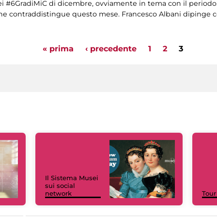
dei #6GradiMiC di dicembre, ovviamente in tema con il periodo
che contraddistingue questo mese. Francesco Albani dipinge co
« prima
‹ precedente
1
2
3
Il Sistema Musei
sui social
network
Tour