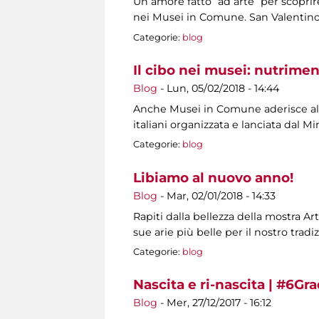
Un amore fatto “ad arte” per scoprir
nei Musei in Comune. San Valentino, 
Categorie:
blog
Il cibo nei musei: nutrime
Blog
-
Lun, 05/02/2018 - 14:44
Anche Musei in Comune aderisce all’
italiani organizzata e lanciata dal Mi
Categorie:
blog
Libiamo al nuovo anno!
Blog
-
Mar, 02/01/2018 - 14:33
Rapiti dalla bellezza della mostra Ar
sue arie più belle per il nostro tr
Categorie:
blog
Nascita e ri-nascita | #6Gr
Blog
-
Mer, 27/12/2017 - 16:12