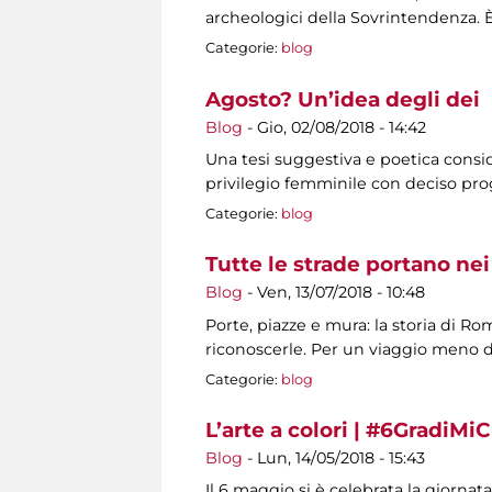
archeologici della Sovrintendenza. 
Categorie:
blog
Agosto? Un’idea degli dei
Blog
-
Gio, 02/08/2018 - 14:42
Una tesi suggestiva e poetica consid
privilegio femminile con deciso prog
Categorie:
blog
Tutte le strade portano n
Blog
-
Ven, 13/07/2018 - 10:48
Porte, piazze e mura: la storia di Ro
riconoscerle. Per un viaggio meno d
Categorie:
blog
L’arte a colori | #6GradiMiC
Blog
-
Lun, 14/05/2018 - 15:43
Il 6 maggio si è celebrata la giorn