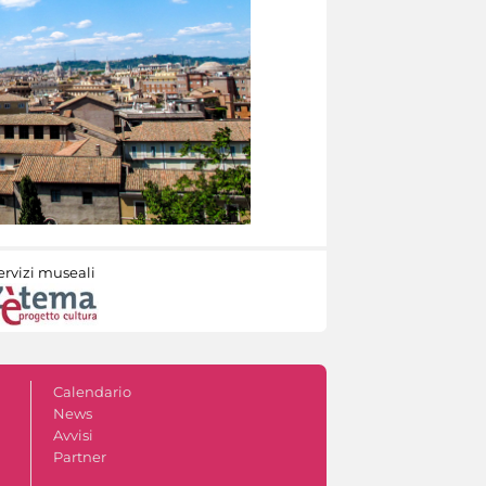
ervizi museali
Calendario
News
Avvisi
Partner