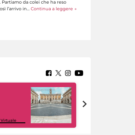
. Partiamo da colei che ha reso
sì l’arrivo in…
Continua a leggere →
Google Arts &
 Virtuale
Culture