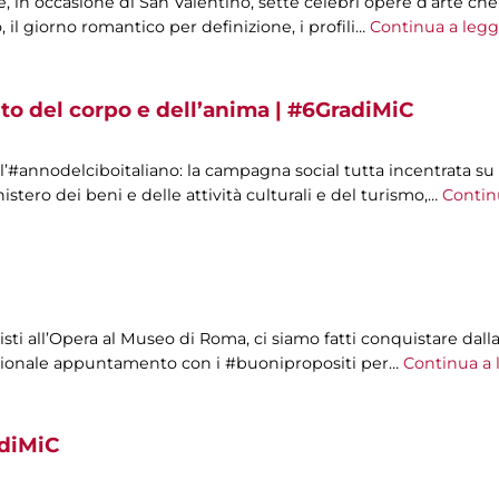
e, in occasione di San Valentino, sette celebri opere d’arte c
il giorno romantico per definizione, i profili…
Continua a legg
nto del corpo e dell’anima | #6GradiMiC
#annodelciboitaliano: la campagna social tutta incentrata su 
nistero dei beni e delle attività culturali e del turismo,…
Contin
tisti all’Opera al Museo di Roma, ci siamo fatti conquistare dal
adizionale appuntamento con i #buonipropositi per…
Continua a 
adiMiC