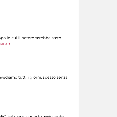
po in cui il potere sarebbe stato
gere →
ravediamo tutti i giorni, spesso senza
diMiC del mese a questo avvincente