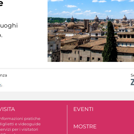
e
 luoghi
.
anza
S
VISITA
EVENTI
Informazioni pratiche
Biglietti e videoguide
MOSTRE
ervizi per i visitatori