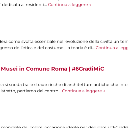
È dedicata ai residenti…
Continua a leggere →
era come svolta essenziale nell’evoluzione della civiltà un tem
resso dell’etica e del costume. La teoria è di…
Continua a leg
ei Musei in Comune Roma | #6GradiMiC
ma si snoda tra le strade ricche di architetture antiche che int
istratto, partiamo dal centro…
Continua a leggere →
ata mondiale del colore: occasione ideale per dedicare i #6Gra