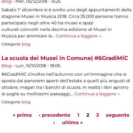
Blog
-
Mer, 05/12/2018 - 15:25
Sabato 1° dicembre si è svolto uno degli appuntamenti della
stagione Musei in Musica 2018. Circa 35.000 persone hanno
partecipato negli oltre 40 tra musei e spazi
culturali coinvolti nella decima edizione di Musei in
Musica per ammirare le…
Continua a leggere →
Categorie:
blog
La scuola dei Musei in Comune| #6GradiMiC
Blog
-
Lun, 15/10/2018 - 18:06
#6GradiMIC s’inoltra nell’autunno con un’immagine che si
sposta dai panorami aperti dell’estate a quelli più angusti di
ottobre, magari tra i banchi di scuola. In realtà i libri aprono
le soglie su moltissimi paesaggi,…
Continua a leggere →
Categorie:
blog
« prima
‹ precedente
1
2
3
seguente
Pagine
›
ultima »