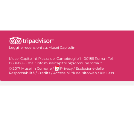
Leggi le recensioni su:
Musei Capitolini
Musei Capitolini, Piazza del Campidoglio 1 - 00186 Roma - Tel.
060608 - Email: info.museicapitolini@comune.roma.it
© 2017 Musei in Comune
/
Privacy
/
Esclusione delle
Responsabilità
/
Credits
/
Accessibilità del sito web
/
XML-rss