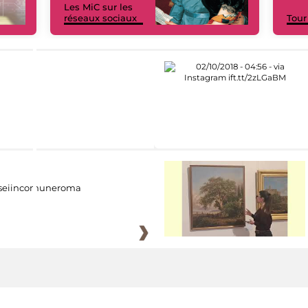
Les MiC sur les
réseaux sociaux
Tour
eiincomuneroma