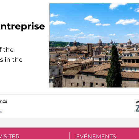
ntreprise
f the
s in the
anza
S
VISITER
EVÉNEMENTS