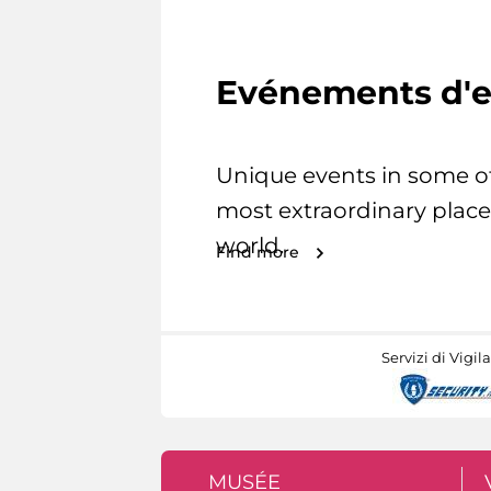
Evénements d'e
Unique events in some o
most extraordinary place
world.
Find more
Servizi di Vigil
MUSÉE