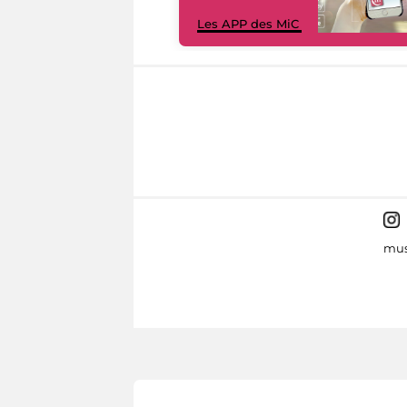
Les APP des MiC
mus