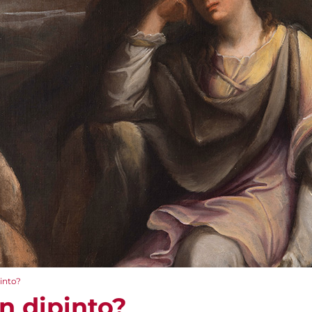
into?
n dipinto?