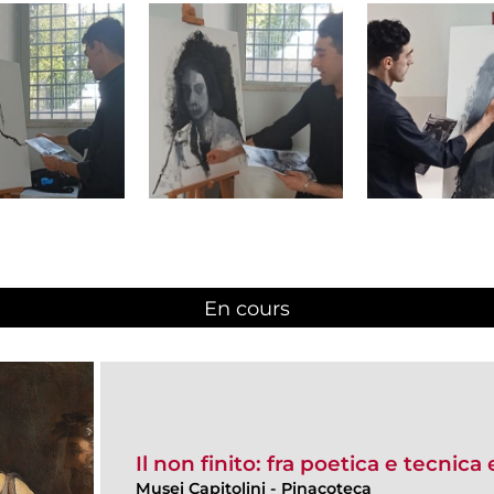
En cours
(active tab)
Il non finito: fra poetica e tecnica
Musei Capitolini
-
Pinacoteca