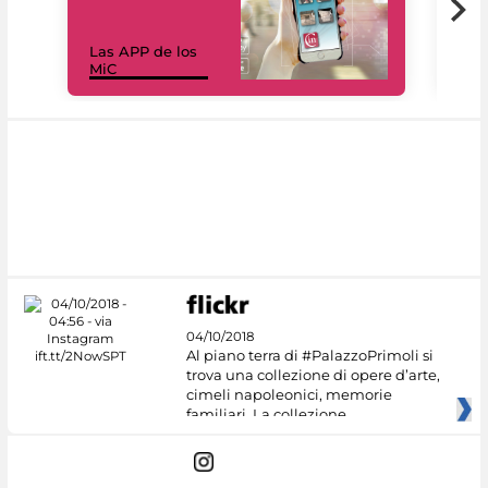
Las APP de los
I Mi
MiC
net
04/10/2018
Al piano terra di #PalazzoPrimoli si
trova una collezione di opere d’arte,
cimeli napoleonici, memorie
familiari. La collezione