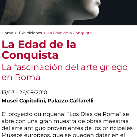
Home
>
Exhibiciones
>
La Edad de la Conquista
You are here
La Edad de la
Conquista
La fascinación del arte griego
en Roma
13/03 - 26/09/2010
Musei Capitolini,
Palazzo Caffarelli
El proyecto quinquenal “Los Días de Roma” se
abre con una gran muestra de obras maestras
del arte antiguo provenientes de los principales
Museos europeos, que se pueden datar en el