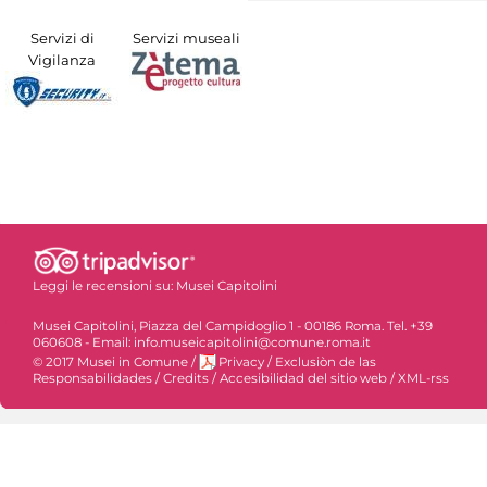
Servizi di
Servizi museali
Vigilanza
Leggi le recensioni su:
Musei Capitolini
Musei Capitolini, Piazza del Campidoglio 1 - 00186 Roma. Tel. +39
060608 - Email: info.museicapitolini@comune.roma.it
© 2017 Musei in Comune
/
Privacy
/
Exclusiòn de las
Responsabilidades
/
Credits
/
Accesibilidad del sitio web
/
XML-rss