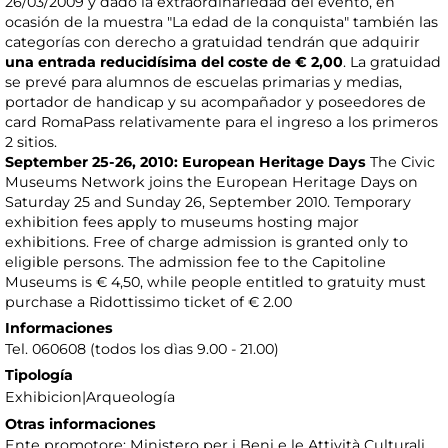
26/03/2009 y dado la extraordinariedad del evento, en
ocasión de la muestra "La edad de la conquista" también las
categorías con derecho a gratuidad tendrán que adquirir
una entrada reducidísima del coste de € 2,00
. La gratuidad
se prevé para alumnos de escuelas primarias y medias,
portador de handicap y su acompañador y poseedores de
card RomaPass relativamente para el ingreso a los primeros
2 sitios.
September 25-26, 2010: European Heritage Days
The Civic
Museums Network joins the European Heritage Days on
Saturday 25 and Sunday 26, September 2010. Temporary
exhibition fees apply to museums hosting major
exhibitions. Free of charge admission is granted only to
eligible persons. The admission fee to the Capitoline
Museums is € 4,50, while people entitled to gratuity must
purchase a Ridottissimo ticket of € 2.00
Informaciones
Tel. 060608 (todos los dìas 9.00 - 21.00)
Tipología
Exhibicion|Arqueología
Otras informaciones
Ente promotore: Ministero per i Beni e le Attività Culturali,