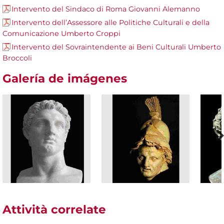
Intervento del Sindaco di Roma Giovanni Alemanno
Intervento dell’Assessore alle Politiche Culturali e della
Comunicazione Umberto Croppi
Intervento del Sovraintendente ai Beni Culturali Umberto
Broccoli
Galería de imágenes
Attività correlate