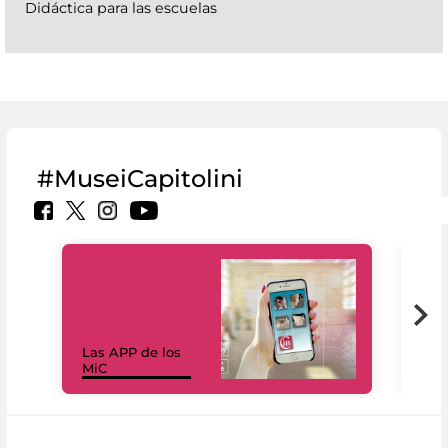
Didáctica para las escuelas
#MuseiCapitolini
Las APP de los
I Mi
MiC
net