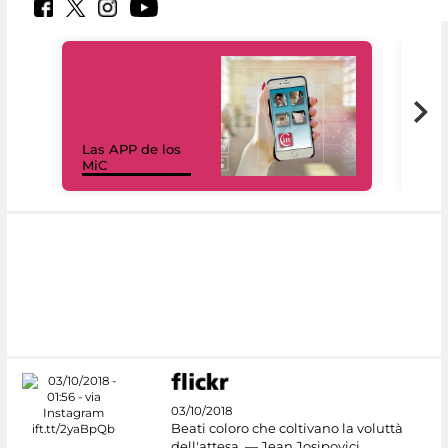
Las APP de los
I Mi
MiC
net
03/10/2018
Beati coloro che coltivano la voluttà
dell'attesa. — Jean Josipovici