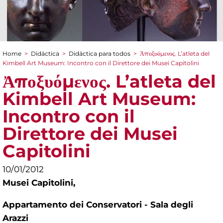
Home
>
Didáctica
>
Didáctica para todos
>
Ἀποξυόμενος. L’atleta del
You are here
Kimbell Art Museum: Incontro con il Direttore dei Musei Capitolini
Ἀποξυόμενος. L’atleta del
Kimbell Art Museum:
Incontro con il
Direttore dei Musei
Capitolini
10/01/2012
Musei Capitolini,
Appartamento dei Conservatori - Sala degli
Arazzi