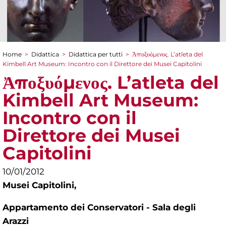
Home
>
Didattica
>
Didattica per tutti
>
Ἀποξυόμενος. L’atleta del
Tu sei qui
Kimbell Art Museum: Incontro con il Direttore dei Musei Capitolini
Ἀποξυόμενος. L’atleta del
Kimbell Art Museum:
Incontro con il
Direttore dei Musei
Capitolini
10/01/2012
Musei Capitolini,
Appartamento dei Conservatori - Sala degli
Arazzi