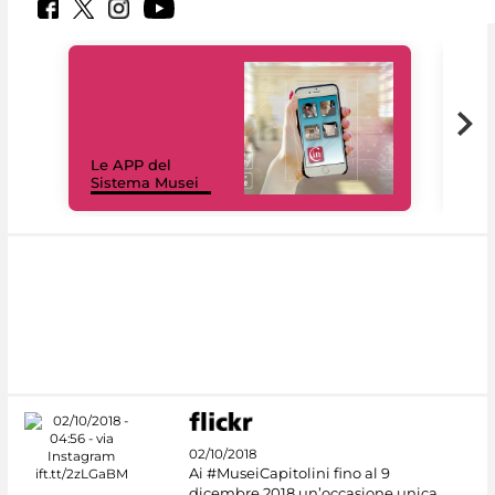
Il 
Le APP del
Mus
Sistema Musei
net
02/10/2018
Ai #MuseiCapitolini fino al 9
dicembre 2018 un’occasione unica