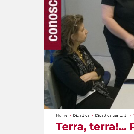
Home
>
Didattica
>
Didattica per tutti
>
Tu sei qui
Terra, terra!...