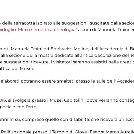
della terracotta ispirato alle suggestioni suscitate dalla sezi
idoglio. Mito memoria archeologia”
a cura di Manuela Traini 
ocenti Manuela Traini ed Edelweiss Molina, dell’Accademia di B
 alla sezione della mostra dedicata all’antica decorazione del T
le suggestioni ricevute, i visitatori saranno assistiti nella creaz
attica dei Musei.
 elaborati potranno essere smaltati presso le aule dell' Accademi
016
, si svolgerà presso i Musei Capitolini, dove verranno conse
peciale con l'arte.
anni in su, compreso quello con disabilità, che riceverà un’acco
la Polifunzionale presso il Tempio di Giove (Esedra Marco Aureli