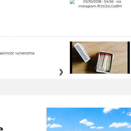
eiincomuneroma
e