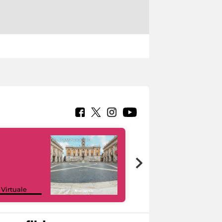
Google Arts &
 Virtuale
Culture