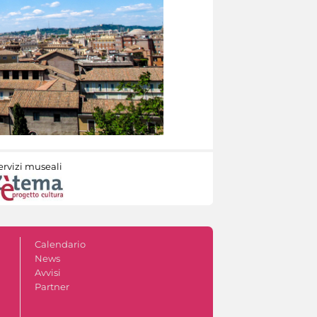
ervizi museali
Calendario
News
Avvisi
Partner