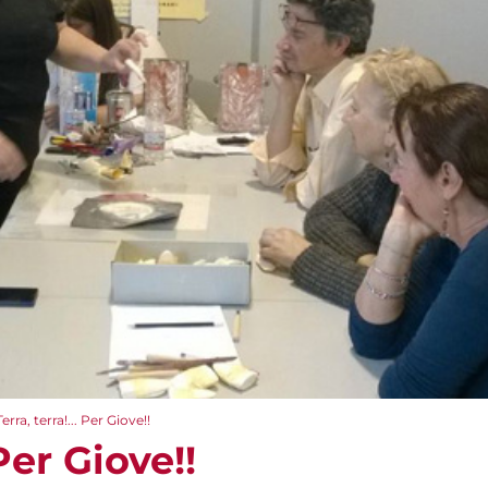
Terra, terra!... Per Giove!!
 Per Giove!!