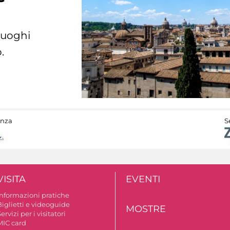
 luoghi
.
anza
S
VISITA
EVENTI
Informazioni pratiche
Biglietti e videoguide
MOSTRE
ervizi per i visitatori
MIC card