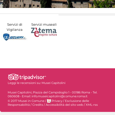
Servizi di
Servizi museali
Vigilanza
Leggi le recensioni su:
Musei Capitolini
Musei Capitolini, Piazza del Campidoglio 1 - 00186 Roma - Tel.
060608 - Email: info.museicapitolini@comune.roma.it
© 2017 Musei in Comune
/
Privacy
/
Esclusione delle
Responsabilità
/
Credits
/
Accessibilità del sito web
/
XML-rss