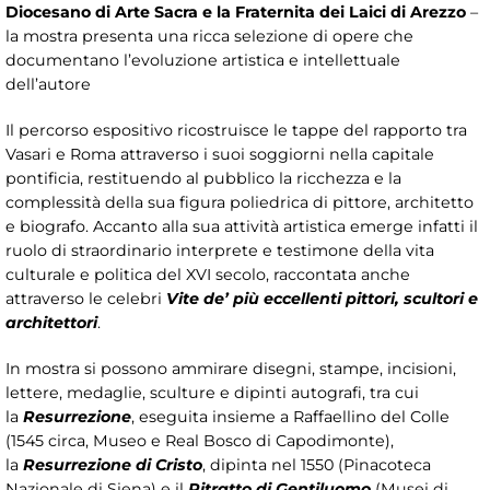
Diocesano di Arte Sacra e la Fraternita dei Laici di Arezzo
–
la mostra presenta una ricca selezione di opere che
documentano l’evoluzione artistica e intellettuale
dell’autore
Il percorso espositivo ricostruisce le tappe del rapporto tra
Vasari e Roma attraverso i suoi soggiorni nella capitale
pontificia, restituendo al pubblico la ricchezza e la
complessità della sua figura poliedrica di pittore, architetto
e biografo. Accanto alla sua attività artistica emerge infatti il
ruolo di straordinario interprete e testimone della vita
culturale e politica del XVI secolo, raccontata anche
attraverso le celebri
Vite de’ più eccellenti pittori, scultori e
architettori
.
In mostra si possono ammirare disegni, stampe, incisioni,
lettere, medaglie, sculture e dipinti autografi, tra cui
la
Resurrezione
, eseguita insieme a Raffaellino del Colle
(1545 circa, Museo e Real Bosco di Capodimonte),
la
Resurrezione di Cristo
, dipinta nel 1550 (Pinacoteca
Nazionale di Siena) e il
Ritratto di Gentiluomo
(Musei di