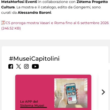
MetaMorfosi Eventi
in collaborazione con
Zètema Progetto
Cultura
. La mostra e il catalogo, edito da
Gangemi,
sono
curati da
Alessandra Baroni
.
CS proroga mostra Vasari e Roma fino al 6 settembre 2026
(246.52 KB)
#MuseiCapitolini
Il 
Le APP del
Mus
Sistema Musei
net