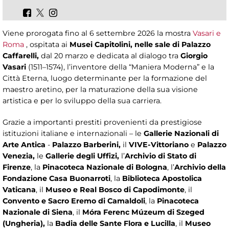
Viene prorogata fino al 6 settembre 2026 la mostra
Vasari e
Roma
, ospitata ai
Musei Capitolini, nelle sale di Palazzo
Caffarelli,
dal 20 marzo e dedicata al dialogo tra
Giorgio
Vasari
(1511–1574),
l’inventore della “Maniera Moderna” e la
Città Eterna, luogo determinante per la formazione del
maestro aretino, per la maturazione della sua visione
artistica e per lo sviluppo della sua carriera.
Grazie a importanti prestiti provenienti da prestigiose
istituzioni italiane e internazionali – le
Gallerie Nazionali di
Arte Antica
-
Palazzo Barberini,
il
VIVE-Vittoriano
e
Palazzo
Venezia,
le
Gallerie degli Uffizi,
l’
Archivio di Stato di
Firenze
, la
Pinacoteca Nazionale di Bologna
, l’
Archivio della
Fondazione Casa Buonarroti
, la
Biblioteca Apostolica
Vaticana
, il
Museo e Real Bosco di Capodimonte
, il
Convento e Sacro Eremo di Camaldoli
, la
Pinacoteca
Nazionale di Siena
, il
Móra Ferenc Múzeum di Szeged
(Ungheria),
la
Badia delle Sante Flora e Lucilla
, il
Museo