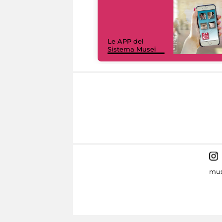
Le APP del
Sistema Musei
mus