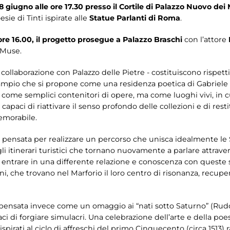
18 giugno alle ore 17.30 presso il Cortile di Palazzo Nuovo dei 
sie di Tinti ispirate alle
Statue Parlanti di Roma
.
 ore 16.00, il progetto prosegue a Palazzo Braschi
con l’attore
e Muse.
n collaborazione con Palazzo delle Pietre - costituiscono rispet
pio che si propone come una residenza poetica di Gabriele Ti
ome semplici contenitori di opere, ma come luoghi vivi, in cui 
apaci di riattivare il senso profondo delle collezioni e di rest
emorabile.
a pensata per realizzare un percorso che unisca idealmente le
i itinerari turistici che tornano nuovamente a parlare attravers
entrare in una differente relazione e conoscenza con queste s
dini, che trovano nel Marforio il loro centro di risonanza, rec
a pensata invece come un omaggio ai “nati sotto Saturno” (Rudolf
 di forgiare simulacri. Una celebrazione dell’arte e della poes
ispirati al ciclo di affreschi del primo Cinquecento (circa 1513) 