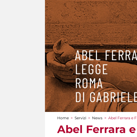
Home
>
Servizi
>
News
>
Abel Ferrara e
Tu sei qui
Abel Ferrara 