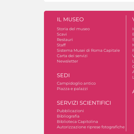
IL MUSEO
Storia del museo
Scavi
Restauri
S
Staff
Sistema Musei di Roma Capitale
Carta dei servizi
V
Newsletter
A
SEDI
Campidoglio antico
Piazza e palazzi
SERVIZI SCIENTIFICI
Pubblicazioni
Bibliografia
Biblioteca Capitolina
Autorizzazione riprese fotografiche