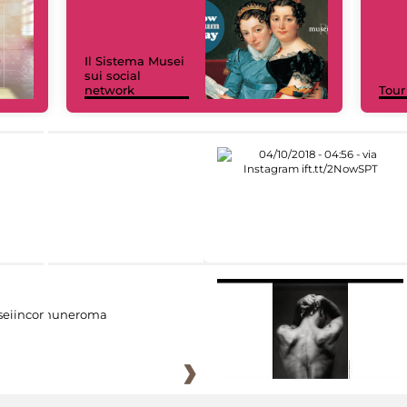
Il Sistema Musei
sui social
network
Tour
eiincomuneroma