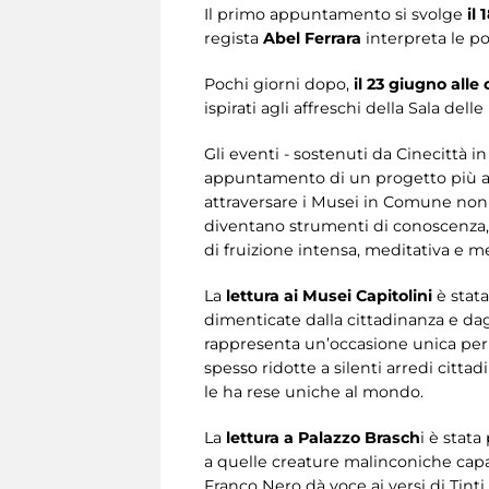
Il primo appuntamento si svolge
il 
regista
Abel Ferrara
interpreta le poe
Pochi giorni dopo,
il 23 giugno alle
ispirati agli affreschi della Sala dell
Gli eventi - sostenuti da Cinecittà i
appuntamento di un progetto più am
attraversare i Musei in Comune non c
diventano strumenti di conoscenza, c
di fruizione intensa, meditativa e m
La
lettura ai Musei Capitolini
è stat
dimenticate dalla cittadinanza e dagl
rappresenta un’occasione unica per 
spesso ridotte a silenti arredi citta
le ha rese uniche al mondo.
La
lettura a Palazzo Brasch
i è stat
a quelle creature malinconiche capaci
Franco Nero dà voce ai versi di Tinti 