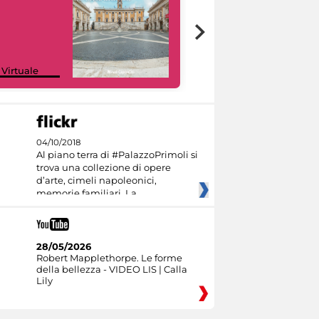
Google Arts &
 Virtuale
Culture
04/10/2018
Al piano terra di #PalazzoPrimoli si
trova una collezione di opere
d’arte, cimeli napoleonici,
memorie familiari. La
28/05/2026
Robert Mapplethorpe. Le forme
della bellezza - VIDEO LIS | Calla
Lily