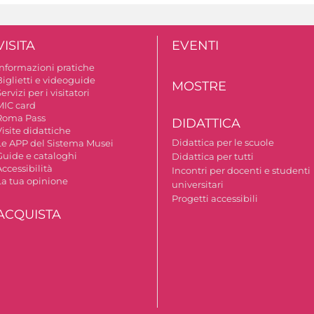
VISITA
EVENTI
Informazioni pratiche
Biglietti e videoguide
MOSTRE
ervizi per i visitatori
MIC card
Roma Pass
DIDATTICA
isite didattiche
Didattica per le scuole
Le APP del Sistema Musei
Guide e cataloghi
Didattica per tutti
ccessibilità
Incontri per docenti e studenti
La tua opinione
universitari
Progetti accessibili
ACQUISTA