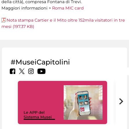
della città), compresa Fontana di Trevi.
Maggiori informazioni >
Roma MIC card
Nota stampa Cartier e il Mito oltre 152mila visitatori in tre
mesi (197.37 KB)
#MuseiCapitolini
Il 
Le APP del
Mus
Sistema Musei
net