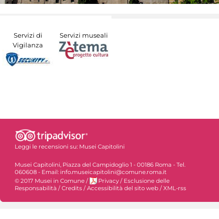
Servizi di
Servizi museali
Vigilanza
Leggi le recensioni su:
Musei Capitolini
Musei Capitolini, Piazza del Campidoglio 1 - 00186 Roma - Tel.
060608 - Email: info.museicapitolini@comune.roma.it
© 2017 Musei in Comune
/
Privacy
/
Esclusione delle
Responsabilità
/
Credits
/
Accessibilità del sito web
/
XML-rss